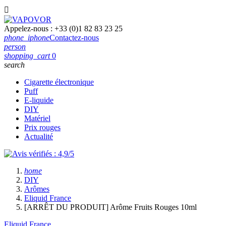

Appelez-nous :
+33 (0)1 82 83 23 25
phone_iphone
Contactez-nous
person
shopping_cart
0
search
Cigarette électronique
Puff
E-liquide
DIY
Matériel
Prix rouges
Actualité
home
DIY
Arômes
Eliquid France
[ARRÊT DU PRODUIT] Arôme Fruits Rouges 10ml
Eliquid France