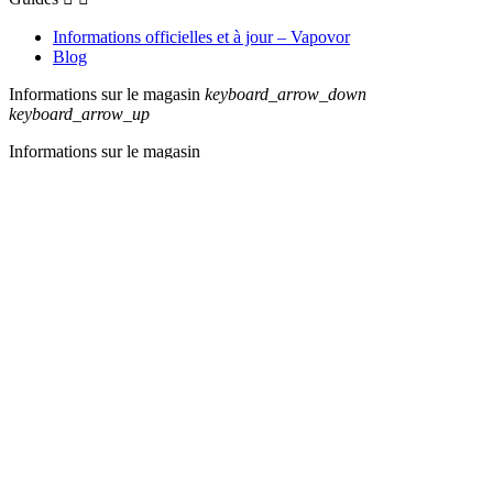
Informations officielles et à jour – Vapovor
Blog
Informations sur le magasin
keyboard_arrow_down
keyboard_arrow_up
Informations sur le magasin
VAPOVOR
102, Av. des Champs Élysées
75008 Paris
France
Appelez-nous :
+33 (0)1 82 83 23 25
VENTE INTERDITE AUX MINEURS
Êtes-vous majeur ?
Non
Oui
La nicotine contenue dans certains produits crée une forte
dépendance. Vente interdite aux mineurs. L’usage par les non-
fumeurs n’est pas recommandé. Grossesse, allaitement ou pathologie
cardio-respiratoire : demander l’avis d’un professionnel de santé.