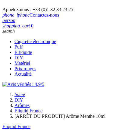
Appelez-nous :
+33 (0)1 82 83 23 25
phone_iphone
Contactez-nous
person
shopping_cart
0
search
Cigarette électronique
Puff
E-liquide
DIY
Matériel
Prix rouges
Actualité
home
DIY
Arômes
Eliquid France
[ARRÊT DU PRODUIT] Arôme Menthe 10ml
Eliquid France