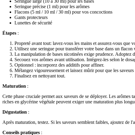
Seringue large (10 à 30 ml) pour les bases
Seringue précise (1 ml) pour les arômes
Flacons (5 ml / 10 ml / 30 ml) pour vos concoctions
Gants protecteurs
Lunettes de sécurité
Étapes
:
Propreté avant tout: lavez-vous les mains et assurez-vous que vo
Utilisez une seringue pour transférer votre base dans un flacon 
La manipulation de bases nicotinées exige prudence. Adoptez des
Secouez vos arômes avant utilisation. Intégrez-les selon le do
Optionnel : incorporez des additifs pour affiner.
Mélangez vigoureusement et laissez mûrir pour que les saveurs 
Finalisez en nettoyant tout.
Maturation
:
Cette phase cruciale permet aux saveurs de se déployer. Les arômes ta
riches en glycérine végétale peuvent exiger une maturation plus longu
Dégustation
:
Après maturation, testez. Si les saveurs semblent faibles, ajoutez de l'a
Conseils pratiques
: