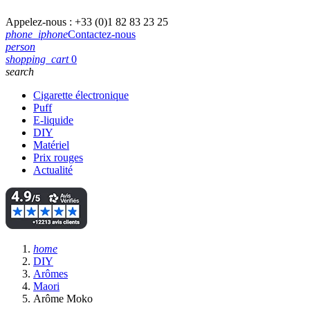
Appelez-nous :
+33 (0)1 82 83 23 25
phone_iphone
Contactez-nous
person
shopping_cart
0
search
Cigarette électronique
Puff
E-liquide
DIY
Matériel
Prix rouges
Actualité
home
DIY
Arômes
Maori
Arôme Moko