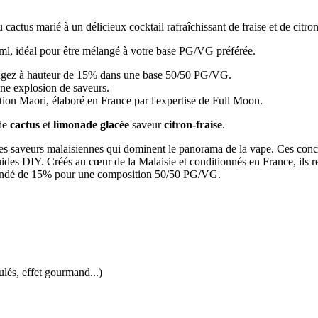
 cactus marié à un délicieux cocktail rafraîchissant de fraise et de citron
l, idéal pour être mélangé à votre base PG/VG préférée.
langez à hauteur de 15% dans une base 50/50 PG/VG.
une explosion de saveurs.
tion Maori, élaboré en France par l'expertise de Full Moon.
de
cactus
et
limonade
glacée
saveur
citron-fraise
.
 saveurs malaisiennes qui dominent le panorama de la vape. Ces concent
iquides DIY. Créés au cœur de la Malaisie et conditionnés en France, ils
andé de 15% pour une composition 50/50 PG/VG.
ulés, effet gourmand...)