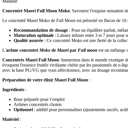
Malaisie
Concentré Maori Full Moon Moko
: Savourez l'exquise sensation du
Le concentré Maori Moko de Full Moon est présenté en flacon de 10 m
Recommandation de dosage
: Pour un équilibre parfait, mé
Maturation optimale
: Laissez infuser entre 3 et 7 jours pour 
Qualité assurée
: Ce concentré Moko est une fierté de la collec
L'
arôme concentré
Moko
de
Maori
par
Full moon
est un mélange 
Concentrés Maori Full Moon
: Immersion dans le monde exotique des
évoquent l'essence fruitée vivifiante chérie par les passionnés de e-l
avec la base PG/VG que vous affectionnez, avec un dosage recomm
Préparation de votre élixir Maori Full Moon
:
Ingrédients
:
Base préparée pour l’emploi
Arômes concentrés choisis
Optionnel
: additif pour personnaliser (ajustements sucrés, acid
Matériel
: