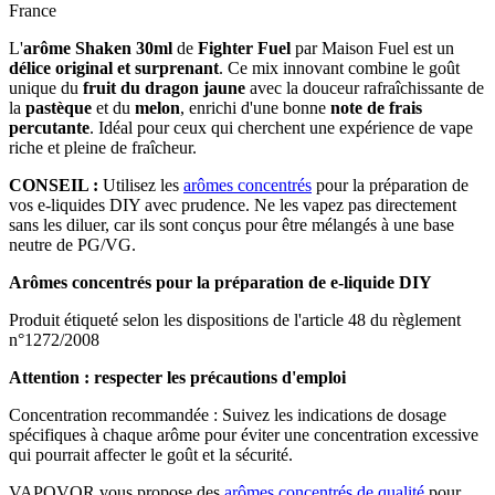
France
L'
arôme Shaken 30ml
de
Fighter Fuel
par Maison Fuel est un
délice original et surprenant
. Ce mix innovant combine le goût
unique du
fruit du dragon jaune
avec la douceur rafraîchissante de
la
pastèque
et du
melon
, enrichi d'une bonne
note de frais
percutante
. Idéal pour ceux qui cherchent une expérience de vape
riche et pleine de fraîcheur.
CONSEIL :
Utilisez les
arômes concentrés
pour la préparation de
vos e-liquides DIY avec prudence. Ne les vapez pas directement
sans les diluer, car ils sont conçus pour être mélangés à une base
neutre de PG/VG.
Arômes concentrés pour la préparation de e-liquide DIY
Produit étiqueté selon les dispositions de l'article 48 du règlement
n°1272/2008
Attention : respecter les précautions d'emploi
Concentration recommandée : Suivez les indications de dosage
spécifiques à chaque arôme pour éviter une concentration excessive
qui pourrait affecter le goût et la sécurité.
VAPOVOR vous propose des
arômes concentrés de qualité
pour