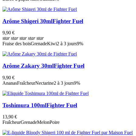
Arôme Shigeri 30ml
Fighter Fuel
9,90 €
star
star
star
star
star
Fraise des bois
Grenade
Kiwi
2 à 3 jours
9%
Arôme Zakary 30ml
Fighter Fuel
9,90 €
Ananas
Fraîcheur
Nectarine
2 à 3 jours
9%
Toshimura 100ml
Fighter Fuel
13,90 €
Fraîcheur
Grenade
Melon
Poire