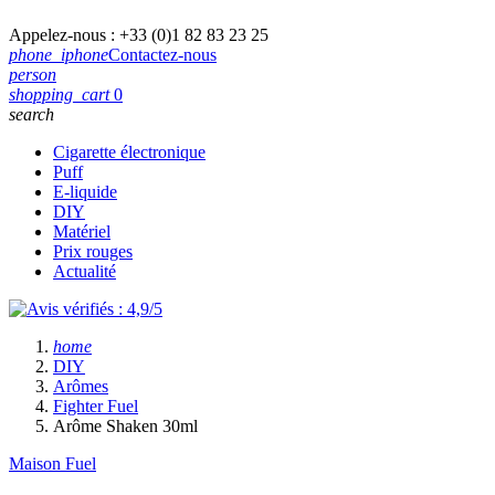
Appelez-nous :
+33 (0)1 82 83 23 25
phone_iphone
Contactez-nous
person
shopping_cart
0
search
Cigarette électronique
Puff
E-liquide
DIY
Matériel
Prix rouges
Actualité
home
DIY
Arômes
Fighter Fuel
Arôme Shaken 30ml
Maison Fuel