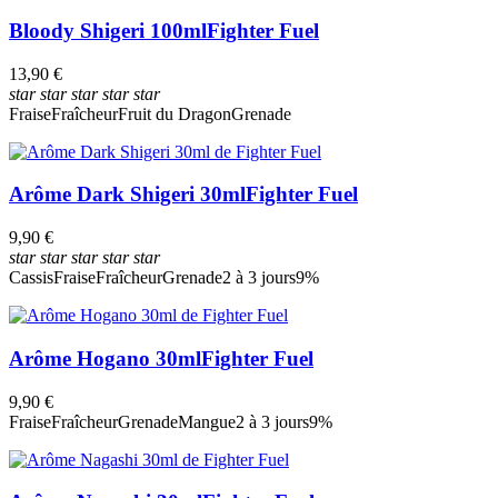
Bloody Shigeri 100ml
Fighter Fuel
13,90 €
star
star
star
star
star
Fraise
Fraîcheur
Fruit du Dragon
Grenade
Arôme Dark Shigeri 30ml
Fighter Fuel
9,90 €
star
star
star
star
star
Cassis
Fraise
Fraîcheur
Grenade
2 à 3 jours
9%
Arôme Hogano 30ml
Fighter Fuel
9,90 €
Fraise
Fraîcheur
Grenade
Mangue
2 à 3 jours
9%