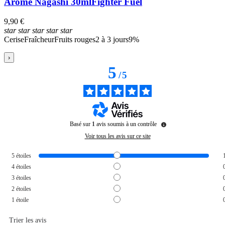
Arôme Nagashi 30ml
Fighter Fuel
9,90 €
star
star
star
star
star
Cerise
Fraîcheur
Fruits rouges
2 à 3 jours
9%
›
5
/
5
Basé sur
1
avis soumis à un contrôle
Voir tous les avis sur ce site
5
étoiles
4
étoiles
3
étoiles
2
étoiles
1
étoile
Trier les avis