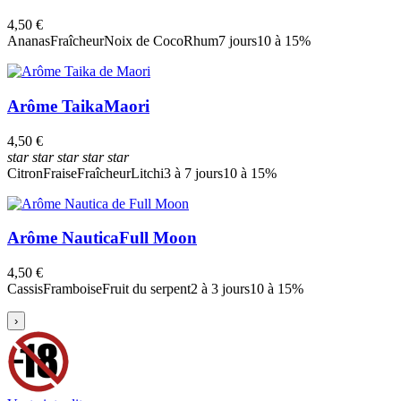
4,50 €
Ananas
Fraîcheur
Noix de Coco
Rhum
7 jours
10 à 15%
Arôme Taika
Maori
4,50 €
star
star
star
star
star
Citron
Fraise
Fraîcheur
Litchi
3 à 7 jours
10 à 15%
Arôme Nautica
Full Moon
4,50 €
Cassis
Framboise
Fruit du serpent
2 à 3 jours
10 à 15%
›