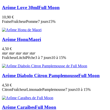
Arôme Love 30ml
Full Moon
10,90 €
Fraise
Fraîcheur
Pomme
7 jours
15%
Arôme Honu
Maori
4,50 €
star
star
star
star
star
Fraîcheur
Litchi
Pêche
3 à 7 jours
10 à 15%
Arôme Diabolo Citron Pamplemousse
Full Moon
4,50 €
Citron
Fraîcheur
Limonade
Pamplemousse
7 jours
10 à 15%
Arôme Caraïbes
Full Moon