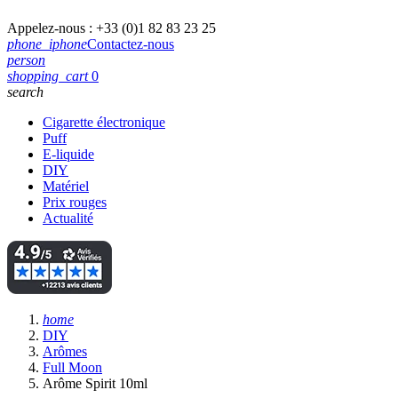
Appelez-nous :
+33 (0)1 82 83 23 25
phone_iphone
Contactez-nous
person
shopping_cart
0
search
Cigarette électronique
Puff
E-liquide
DIY
Matériel
Prix rouges
Actualité
home
DIY
Arômes
Full Moon
Arôme Spirit 10ml