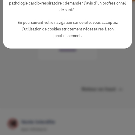
Arôme TILT 30ml
pathologie cardio-respiratoire : demander l’avis d’un professionnel
Swoke
de santé.
9,90 €
En poursuivant votre navigation sur ce site, vous acceptez
Citron Vert
Grenade
l’utilisation de cookies strictement nécessaires à son
fonctionnement.
Limonade
3 à 5 jours
10 à 15%

Retour en haut
Vente interdite
aux mineurs