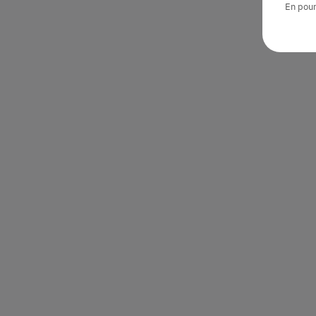
En pour