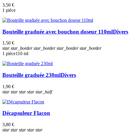
3,50 €
1 pièce
Bouteille graduée avec bouchon doseur 110ml
Divers
1,50 €
star
star_border
star_border
star_border
star_border
1 pièce
110 ml
Bouteille graduée 230ml
Divers
1,90 €
star
star
star
star
star_half
Décapsuleur Flacon
3,80 €
star
star
star
star
star