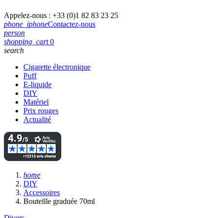
Appelez-nous :
+33 (0)1 82 83 23 25
phone_iphone
Contactez-nous
person
shopping_cart
0
search
Cigarette électronique
Puff
E-liquide
DIY
Matériel
Prix rouges
Actualité
home
DIY
Accessoires
Bouteille graduée 70ml
Divers