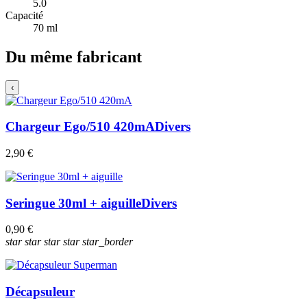
5.0
Capacité
70 ml
Du même fabricant
‹
Chargeur Ego/510 420mA
Divers
2,90 €
Seringue 30ml + aiguille
Divers
0,90 €
star
star
star
star
star_border
Décapsuleur