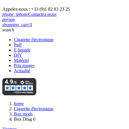
Appelez-nous :
+33 (0)1 82 83 23 25
phone_iphone
Contactez-nous
person
shopping_cart
0
search
Cigarette électronique
Puff
E-liquide
DIY
Matériel
Prix rouges
Actualité
home
Cigarette électronique
Box mods
Box Drag 6
Voopoo