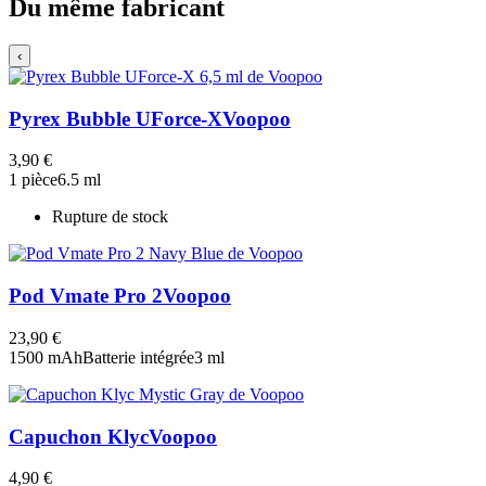
Du même fabricant
‹
Pyrex Bubble UForce-X
Voopoo
3,90 €
1 pièce
6.5 ml
Rupture de stock
Pod Vmate Pro 2
Voopoo
23,90 €
1500 mAh
Batterie intégrée
3 ml
Capuchon Klyc
Voopoo
4,90 €