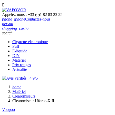

Appelez-nous :
+33 (0)1 82 83 23 25
phone_iphone
Contactez-nous
person
shopping_cart
0
search
Cigarette électronique
Puff
E-liquide
DIY
Matériel
Prix rouges
Actualité
home
Matériel
Clearomiseurs
Clearomiseur Uforce-X II
Voopoo