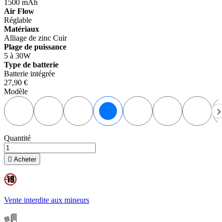
1500 mAh
Air Flow
Réglable
Matériaux
Alliage de zinc
Cuir
Plage de puissance
5 à 30W
Type de batterie
Batterie intégrée
27,90 €
Modèle
Navy Blue
Emerald Green
Rose Red
Jet Black
Urban Camo
Lavender Pu
Sea
›
Quantité

Acheter
Vente interdite aux mineurs