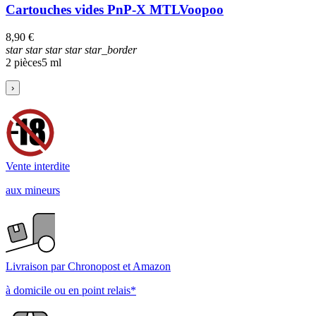
Cartouches vides PnP-X MTL
Voopoo
8,90 €
star
star
star
star
star_border
2 pièces
5 ml
›
3.5
/
5
Basé sur
2
avis soumis à un contrôle
Voir tous les avis sur ce site
5
étoiles
4
étoiles
3
étoiles
2
étoiles
1
étoile