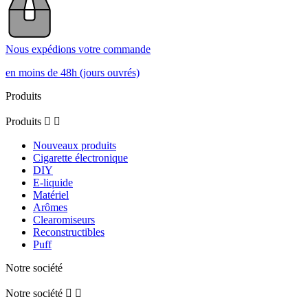
Trier les avis
5
/
5
Avis vérifié
Tarif et livraison au TOP !
Avis du
20/07/2026
, suite à une expérience du
07/07/2026
par
C.B.
Utile
(0)
Signaler
2
/
5
Avis vérifié
La VMATE E2 est beaucoup moins bien que la VMATE. Difficile de régler 
la vape, le bouton est difficile à manipuler avec finesse. En outre, les 
cartouches VMATE V2 sont très difficile à utiliser avec le pod. Bien sûr, 
elles rentrent dedans mais la vape est impossible. Il faut tirer comme un fou 
pour 
...