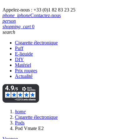
Appelez-nous :
+33 (0)1 82 83 23 25
phone_iphone
Contactez-nous
person
shopping_cart
0
search
Cigarette électronique
Puff
E-liquide
DIY
Matériel
Prix rouges
Actualité
home
Cigarette électronique
Pods
Pod Vmate E2
Voopoo