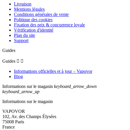
voir plus
Avis du
16/03/2025
, suite à une expérience du
02/03/2025
par
Marie-Laure B.
Utile
(1)
Signaler
1