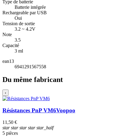
Type de batterie
Batterie intégrée
Rechargeable par USB
Oui
Tension de sortie
3.2 ~ 4.2V
Note
3.5
Capacité
3 ml
ean13
6941291567558
Du même fabricant
‹
Résistances PnP VM6
Voopoo
11,50 €
star
star
star
star
star_half
5 pièces