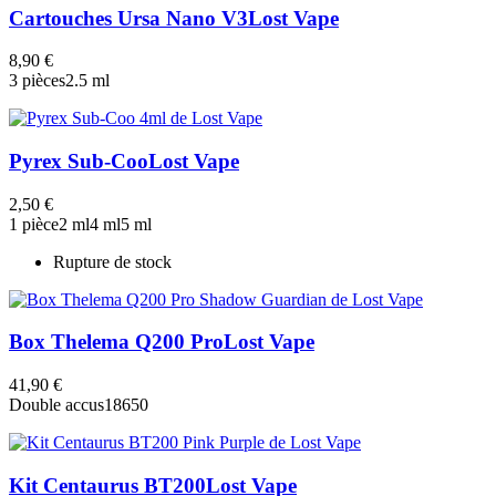
Cartouches Ursa Nano V3
Lost Vape
8,90 €
3 pièces
2.5 ml
Pyrex Sub-Coo
Lost Vape
2,50 €
1 pièce
2 ml
4 ml
5 ml
Rupture de stock
Box Thelema Q200 Pro
Lost Vape
41,90 €
Double accus
18650
Kit Centaurus BT200
Lost Vape