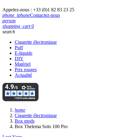
Appelez-nous :
+33 (0)1 82 83 23 25
phone_iphone
Contactez-nous
person
shopping_cart
0
search
Cigarette électronique
Puff
E-liquide
DIY
Matériel
Prix rouges
Actualité
home
Cigarette électronique
Box mods
Box Thelema Solo 100 Pro
Lost Vape