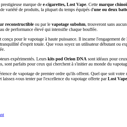
a prestigieuse marque de
e-cigarettes, Lost Vape
. Cette
marque chinoi
de variété de produits, la plupart du temps équipés d'
une ou deux batt
ur reconstructible
ou par le
vapotage subohm
, trouveront sans aucun
eau de performance élevé qui intensifie chaque bouffée.
nt conçu pour le vapotage à haute puissance. Il incarne l'engagement de
tranquillité d'esprit totale. Que vous soyez un utilisateur débutant ou
ée.
poteurs expérimentés. Leurs
kits pod Orion DNA
sont idéaux pour ceux 
s, sont parfaits pour ceux qui cherchent à s'initier au monde du vapotag
érience de vapotage de premier ordre qu'ils offrent. Quel que soit votr
et laissez-vous tenter par l'excellence du vapotage offerte par
Lost Vap
ant