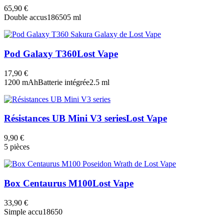
65,90 €
Double accus
18650
5 ml
Pod Galaxy T360
Lost Vape
17,90 €
1200 mAh
Batterie intégrée
2.5 ml
Résistances UB Mini V3 series
Lost Vape
9,90 €
5 pièces
Box Centaurus M100
Lost Vape
33,90 €
Simple accu
18650