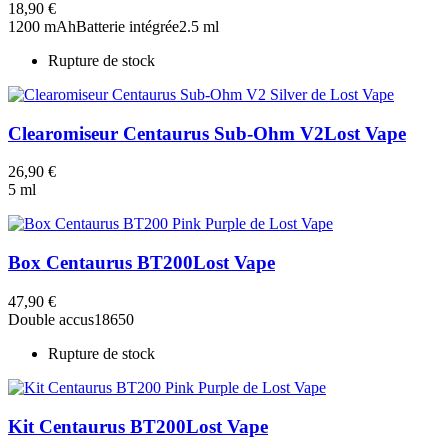
18,90 €
1200 mAh
Batterie intégrée
2.5 ml
Rupture de stock
Clearomiseur Centaurus Sub-Ohm V2
Lost Vape
26,90 €
5 ml
Box Centaurus BT200
Lost Vape
47,90 €
Double accus
18650
Rupture de stock
Kit Centaurus BT200
Lost Vape