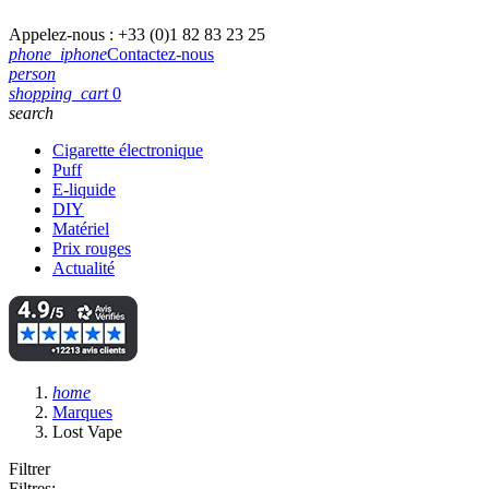
Appelez-nous :
+33 (0)1 82 83 23 25
phone_iphone
Contactez-nous
person
shopping_cart
0
search
Cigarette électronique
Puff
E-liquide
DIY
Matériel
Prix rouges
Actualité
home
Marques
Lost Vape
Filtrer
Filtres: