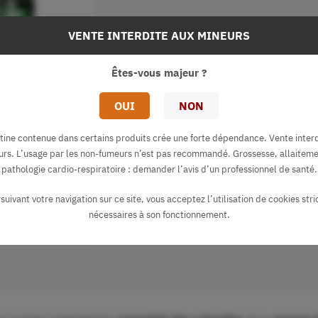
VENTE INTERDITE AUX MINEURS
Êtes-vous majeur ?
OUI
NON
aisin Cassis
100ml
tine contenue dans certains produits crée une forte dépendance. Vente inter
abochard
urs. L’usage par les non-fumeurs n’est pas recommandé. Grossesse, allaiteme
pathologie cardio-respiratoire : demander l’avis d’un professionnel de santé.
2,90 €
tar
star
star
star
suivant votre navigation sur ce site, vous acceptez l’utilisation de cookies str
Pomme
Raisin
nécessaires à son fonctionnement.