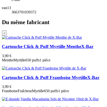
ean13
3663701039372
Du même fabricant
‹
Cartouche Click & Puff Myrtille Menthe
X-Bar
3,90 €
Menthe
Myrtille
650 puffs
1 pièce
Cartouche Click & Puff Framboise Myrtille
X-Bar
3,90 €
Framboise
Fraîcheur
Myrtille
650 puffs
1 pièce