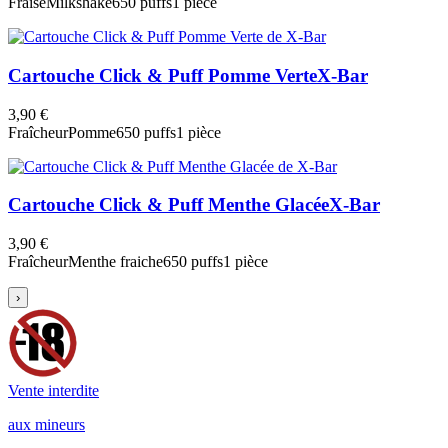
Fraise
Milkshake
650 puffs
1 pièce
Cartouche Click & Puff Pomme Verte
X-Bar
3,90 €
Fraîcheur
Pomme
650 puffs
1 pièce
Cartouche Click & Puff Menthe Glacée
X-Bar
3,90 €
Fraîcheur
Menthe fraiche
650 puffs
1 pièce
›
Vente interdite
aux mineurs