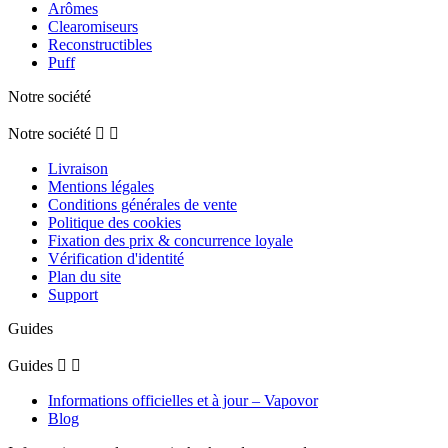
Arômes
Clearomiseurs
Reconstructibles
Puff
Notre société
Notre société


Livraison
Mentions légales
Conditions générales de vente
Politique des cookies
Fixation des prix & concurrence loyale
Vérification d'identité
Plan du site
Support
Guides
Guides


Informations officielles et à jour – Vapovor
Blog