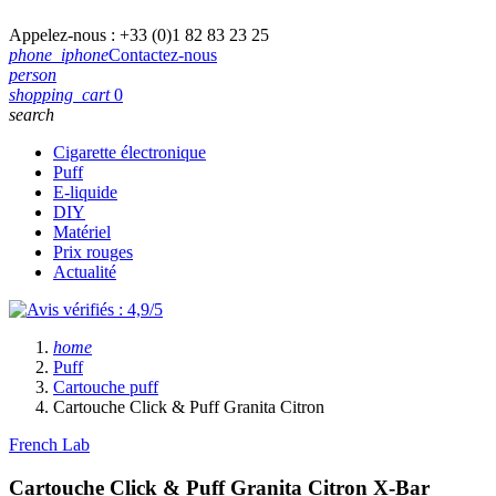
Appelez-nous :
+33 (0)1 82 83 23 25
phone_iphone
Contactez-nous
person
shopping_cart
0
search
Cigarette électronique
Puff
E-liquide
DIY
Matériel
Prix rouges
Actualité
home
Puff
Cartouche puff
Cartouche Click & Puff Granita Citron
French Lab
Cartouche Click & Puff Granita Citron
X-Bar