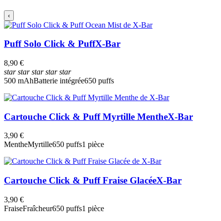
‹
Puff Solo Click & Puff
X-Bar
8,90 €
star
star
star
star
star
500 mAh
Batterie intégrée
650 puffs
Cartouche Click & Puff Myrtille Menthe
X-Bar
3,90 €
Menthe
Myrtille
650 puffs
1 pièce
Cartouche Click & Puff Fraise Glacée
X-Bar
3,90 €
Fraise
Fraîcheur
650 puffs
1 pièce