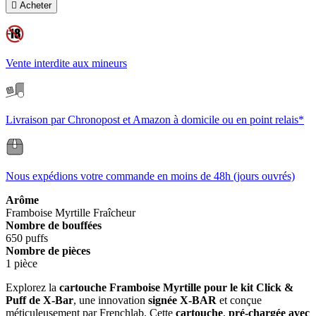

Acheter
Vente interdite aux mineurs
Livraison par Chronopost et Amazon à domicile ou en point relais*
Nous expédions votre commande en moins de 48h (jours ouvrés)
Arôme
Framboise
Myrtille
Fraîcheur
Nombre de bouffées
650 puffs
Nombre de pièces
1 pièce
Explorez la
cartouche Framboise Myrtille pour le kit Click &
Puff de X-Ba
r
, une innovation
signée X-BAR
et conçue
méticuleusement par Frenchlab. Cette
cartouche
,
pré-chargée avec