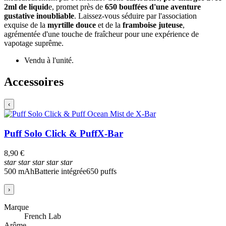
2ml de liquid
e, promet près de
650 bouffées d'une aventure
gustative inoubliable
. Laissez-vous séduire par l'association
exquise de la
myrtille douce
et de la
framboise juteuse
,
agrémentée d'une touche de fraîcheur pour une expérience de
vapotage suprême.
Vendu à l'unité.
Accessoires
‹
Puff Solo Click & Puff
X-Bar
8,90 €
star
star
star
star
star
500 mAh
Batterie intégrée
650 puffs
›
Marque
French Lab
Arôme