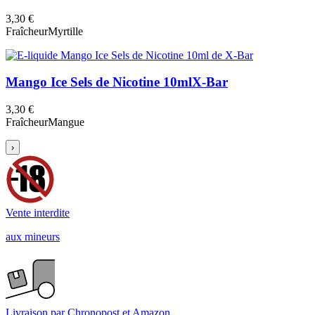
3,30 €
Fraîcheur
Myrtille
Mango Ice Sels de Nicotine 10ml
X-Bar
3,30 €
Fraîcheur
Mangue
›
Vente interdite
aux mineurs
Livraison par Chronopost et Amazon