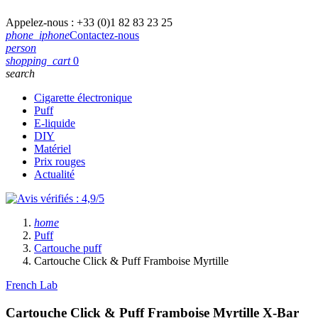
Appelez-nous :
+33 (0)1 82 83 23 25
phone_iphone
Contactez-nous
person
shopping_cart
0
search
Cigarette électronique
Puff
E-liquide
DIY
Matériel
Prix rouges
Actualité
home
Puff
Cartouche puff
Cartouche Click & Puff Framboise Myrtille
French Lab
Cartouche Click & Puff Framboise Myrtille
X-Bar