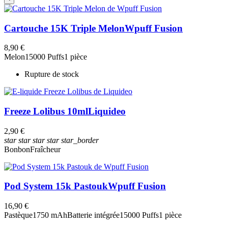
Cartouche 15K Triple Melon
Wpuff Fusion
8,90 €
Melon
15000 Puffs
1 pièce
Rupture de stock
Freeze Lolibus 10ml
Liquideo
2,90 €
star
star
star
star
star_border
Bonbon
Fraîcheur
Pod System 15k Pastouk
Wpuff Fusion
16,90 €
Pastèque
1750 mAh
Batterie intégrée
15000 Puffs
1 pièce