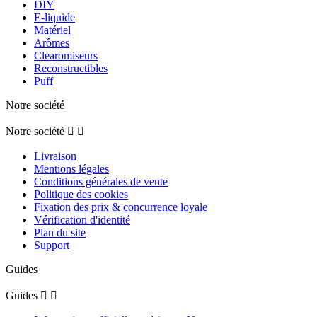
DIY
E-liquide
Matériel
Arômes
Clearomiseurs
Reconstructibles
Puff
Notre société
Notre société


Livraison
Mentions légales
Conditions générales de vente
Politique des cookies
Fixation des prix & concurrence loyale
Vérification d'identité
Plan du site
Support
Guides
Guides

