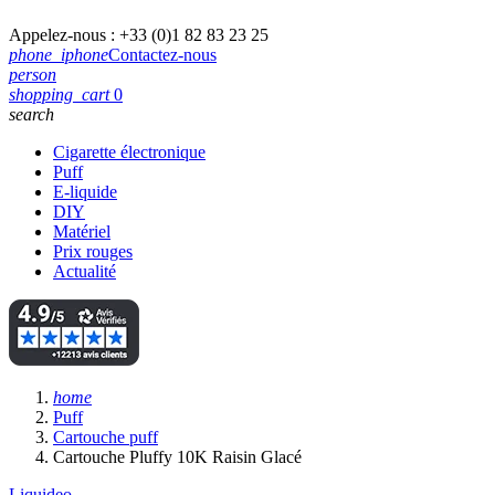
Appelez-nous :
+33 (0)1 82 83 23 25
phone_iphone
Contactez-nous
person
shopping_cart
0
search
Cigarette électronique
Puff
E-liquide
DIY
Matériel
Prix rouges
Actualité
home
Puff
Cartouche puff
Cartouche Pluffy 10K Raisin Glacé
Liquideo