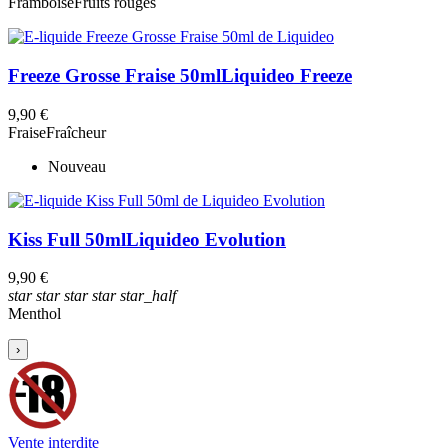
Framboise
Fruits rouges
Freeze Grosse Fraise 50ml
Liquideo Freeze
9,90 €
Fraise
Fraîcheur
Nouveau
Kiss Full 50ml
Liquideo Evolution
9,90 €
star
star
star
star
star_half
Menthol
›
Vente interdite