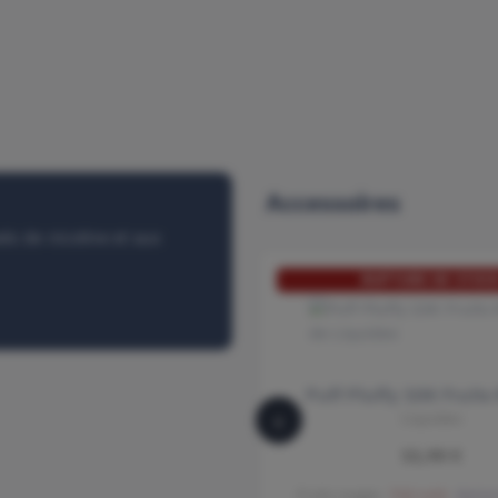
Accessoires
els de nicotine et aux
RUPTURE DE STOC
Puff Pluffy 10K Fruits
‹
Liquideo
11,90 €
Fruits rouges
700 mAh
Batter