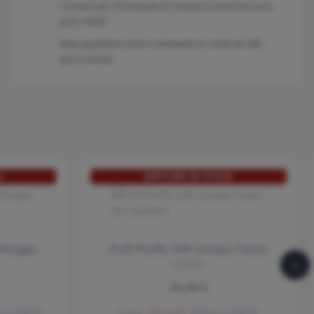
Livraison par Chronopost et Amazon à domicile ou en
point relais*
Nous expédions votre commande en moins de 48h
(jours ouvrés)
K
RUPTURE DE STOCK
 Rouges
Puff Pluffy 10K Grosse Fraise
›
Liquideo
11,90 €
ie intégrée
Fraise
700 mAh
Batterie intégrée