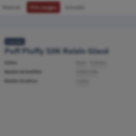
Matériel
Prix rouges
Actualité
Liquideo
Puff Pluffy 10K Raisin Glacé
Arôme
Raisin
Fraîcheur
Nombre de bouffées
10000 Puffs
Nombre de pièces
1 pièce