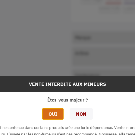
10000 Puffs
1 pièc
Marque
Arôme
Contenance
VENTE INTERDITE AUX MINEURS
Autonomie
Êtes-vous majeur ?
Resistances
OUI
NON
Autres
tine contenue dans certains produits crée une forte dépendance. Vente inter
urs. L’usage par les non-fumeurs n’est pas recommandé. Grossesse, allaiteme