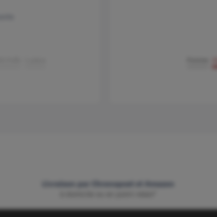
ante
0 Puffs
1 pièce
Pomme
5
Livraison par Chronopost et Amazon
à domicile ou en point relais*