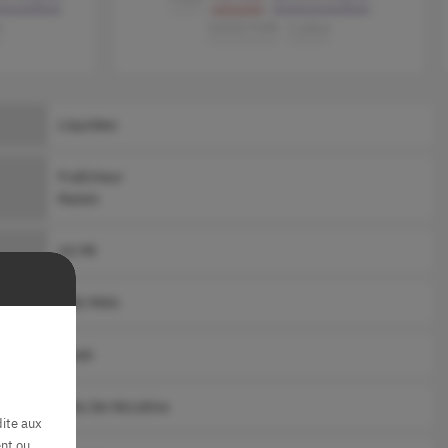
e
10000 Puffs
1 pièce
Liquideo
Fraîcheur
Raisin
10 Ml
700 MAh
Mesh
Sels De Nicotine
dite aux
nt ou