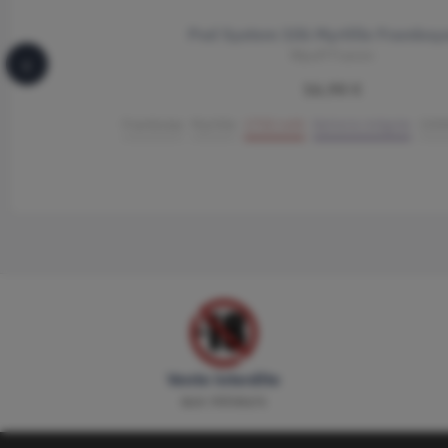
Pod System 15k Myrtille Framboy
Wpuff Fusion
‹
16,90 €
Framboise
Myrtille
1750 mAh
Batterie intégrée
1500
Vente interdite
aux mineurs