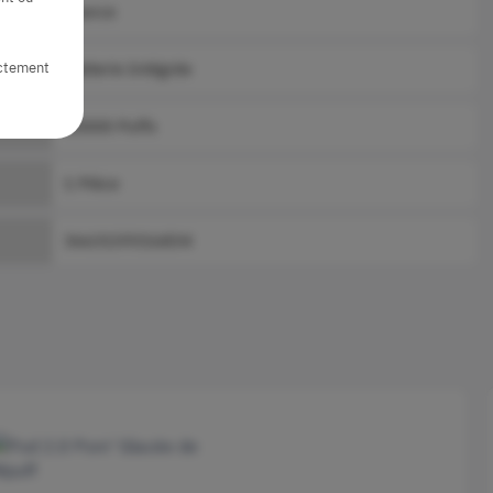
France
ictement
Batterie Intégrée
10000 Puffs
1 Pièce
3663159316834