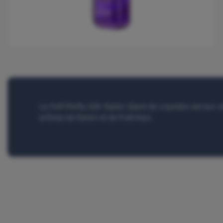
La Puff Pluffy 10K Raisin Glacé de Liquideo est aux s
arômes de Raisin et de Fraîcheur.