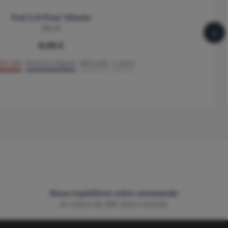
Pod 2.0 Pom' Glacée
Wpuff
›
8,90 €
50 mAh
Batterie intégrée
800 puffs
1 pièce
Nous expédions votre commande
en moins de 48h (jours ouvrés)