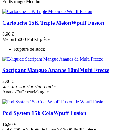
Fruits rouges
Menthol
Cartouche 15K Triple Melon
Wpuff Fusion
8,90 €
Melon
15000 Puffs
1 pièce
Rupture de stock
Sacripant Mangue Ananas 10ml
Multi Freeze
2,90 €
star
star
star
star
star_border
Ananas
Fraîcheur
Mangue
Pod System 15k Cola
Wpuff Fusion
16,90 €
Cola
1750 mAh
Batterie intégrée
15000 Puffs
1 pièce