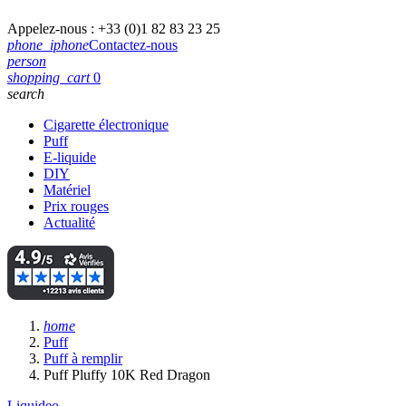
Appelez-nous :
+33 (0)1 82 83 23 25
phone_iphone
Contactez-nous
person
shopping_cart
0
search
Cigarette électronique
Puff
E-liquide
DIY
Matériel
Prix rouges
Actualité
home
Puff
Puff à remplir
Puff Pluffy 10K Red Dragon
Liquideo