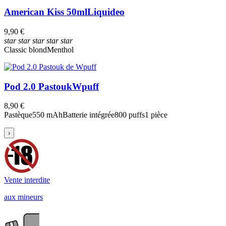
American Kiss 50ml
Liquideo
9,90 €
star
star
star
star
star
Classic blond
Menthol
Pod 2.0 Pastouk
Wpuff
8,90 €
Pastèque
550 mAh
Batterie intégrée
800 puffs
1 pièce
›
Vente interdite
aux mineurs