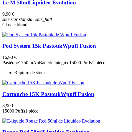
Le M 50ml
Liquideo Evolution
9,90 €
star
star
star
star
star_half
Classic blond
Pod System 15k Pastouk
Wpuff Fusion
16,90 €
Pastèque
1750 mAh
Batterie intégrée
15000 Puffs
1 pièce
Rupture de stock
Cartouche 15K Pastouk
Wpuff Fusion
8,90 €
15000 Puffs
1 pièce