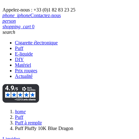
Appelez-nous :
+33 (0)1 82 83 23 25
phone_iphone
Contactez-nous
person
shopping_cart
0
search
Cigarette électronique
Puff
E-liquide
DIY
Matériel
Prix rouges
Actualité
home
Puff
Puff à remplir
Puff Pluffy 10K Blue Dragon
Liquideo