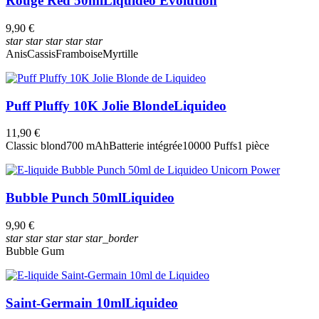
Rouge Red 50ml
Liquideo Evolution
9,90 €
star
star
star
star
star
Anis
Cassis
Framboise
Myrtille
Puff Pluffy 10K Jolie Blonde
Liquideo
11,90 €
Classic blond
700 mAh
Batterie intégrée
10000 Puffs
1 pièce
Bubble Punch 50ml
Liquideo
9,90 €
star
star
star
star
star_border
Bubble Gum
Saint-Germain 10ml
Liquideo