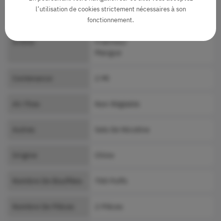
l’utilisation de cookies strictement nécessaires à son
Marque
Vozol
fonctionnement.
Arôme
Fraîcheur
Mangue
Contenance
2 Ml
Air Flow
Non Réglable
Autres
Sels De Nicotine
Origine
Chine
Nombre De Bouffées
700 Puffs
Nombre De Pièces
2 Pièces