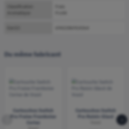
Classification
Frais
Aromatique
Fruité
Ean13
6942286914364
Du même fabricant
Cartouches Switch
Cartouches Switch
Pro Fraise Framboise
Pro Raisin Glacé
‹
›
Cerise
Vozol
Vozol