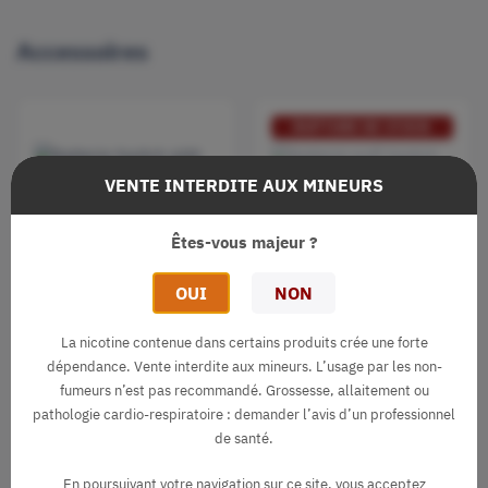
Accessoires
RUPTURE DE STOCK
VENTE INTERDITE AUX MINEURS
Batterie Switch 600
Êtes-vous majeur ?
Vozol
Puff Switch Pro 2
Fruits Des Bois
OUI
NON
9,90 €
Vozol
star
star
star
star
star
La nicotine contenue dans certains produits crée une forte
10,90 €
400 mAh
Batterie intégrée
dépendance. Vente interdite aux mineurs. L’usage par les non-
Fruits des bois
500 mAh
fumeurs n’est pas recommandé. Grossesse, allaitement ou
pathologie cardio-respiratoire : demander l’avis d’un professionnel
Batterie intégrée
1 pièce
de santé.
En poursuivant votre navigation sur ce site, vous acceptez