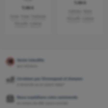
7,90 €
7,90 €
Fraîcheur
Raisin
Cerise
Fraise
Framboise
700 puffs
2 pièces
700 puffs
2 pièces
Vente interdite
aux mineurs
Livraison par Chronopost et Amazon
à domicile ou en point relais*
Nous expédions votre commande
en moins de 48h (jours ouvrés)