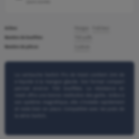
(jours ouvrés)
Arôme
Mangue
Fraîcheur
Nombre de bouffées
700 puffs
Nombre de pièces
2 pièces
La
cartouche Switch Pro de Vozo
l contient
2ml de
e-liquide
à la
mangue glacée
. Son format compact
permet environ
700 bouffées
. La
résistance en
mesh
offre une bonne restitution des goûts. Grâce à
son système magnétique, elle s'installe rapidement
et reste bien en place. Compatible avec les pods de
la série Switch.