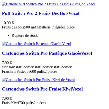
Puff Switch Pro 2 Fruits Des Bois
Vozol
10,90 €
Fruits des bois
500 mAh
Batterie intégrée
1 pièce
Rupture de stock
Cartouches Switch Pro Pastèque Glacée
Vozol
7,90 €
star
star
star_border
star_border
star_border
Fraîcheur
Pastèque
600 puffs
2 pièces
Cartouches Switch Pro Fraise Kiwi
Vozol
7,90 €
Fraise
Kiwi
700 puffs
2 pièces