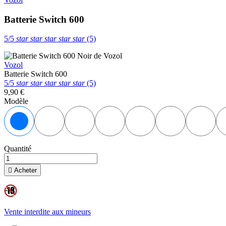
Batterie Switch 600
5/5
star
star
star
star
star
(5)
Vozol
Batterie Switch 600
5/5
star
star
star
star
star
(5)
9,90 €
Modèle
Noir
Gris
Rouge
Bleu
Jaune
Orange
Ver
Quantité

Acheter
Vente interdite aux mineurs