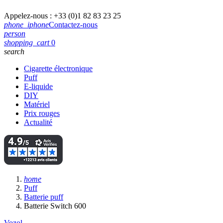
Appelez-nous :
+33 (0)1 82 83 23 25
phone_iphone
Contactez-nous
person
shopping_cart
0
search
Cigarette électronique
Puff
E-liquide
DIY
Matériel
Prix rouges
Actualité
home
Puff
Batterie puff
Batterie Switch 600
Vozol