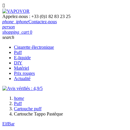

Appelez-nous :
+33 (0)1 82 83 23 25
phone_iphone
Contactez-nous
person
shopping_cart
0
search
Cigarette électronique
Puff
E-liquide
DIY
Matériel
Prix rouges
Actualité
home
Puff
Cartouche puff
Cartouche Tappo Pastèque
ElfBar