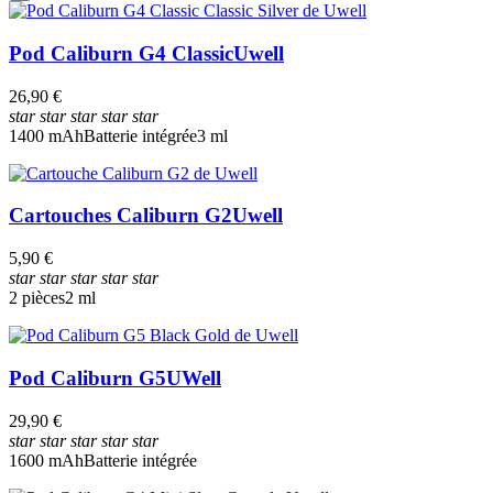
Pod Caliburn G4 Classic
Uwell
26,90 €
star
star
star
star
star
1400 mAh
Batterie intégrée
3 ml
Cartouches Caliburn G2
Uwell
5,90 €
star
star
star
star
star
2 pièces
2 ml
Pod Caliburn G5
UWell
29,90 €
star
star
star
star
star
1600 mAh
Batterie intégrée