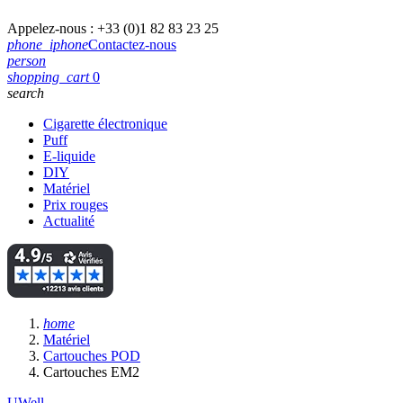
Appelez-nous :
+33 (0)1 82 83 23 25
phone_iphone
Contactez-nous
person
shopping_cart
0
search
Cigarette électronique
Puff
E-liquide
DIY
Matériel
Prix rouges
Actualité
home
Matériel
Cartouches POD
Cartouches EM2
UWell