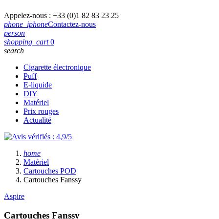
Appelez-nous :
+33 (0)1 82 83 23 25
phone_iphone
Contactez-nous
person
shopping_cart
0
search
Cigarette électronique
Puff
E-liquide
DIY
Matériel
Prix rouges
Actualité
home
Matériel
Cartouches POD
Cartouches Fanssy
Aspire
Cartouches Fanssy