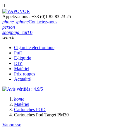

Appelez-nous :
+33 (0)1 82 83 23 25
phone_iphone
Contactez-nous
person
shopping_cart
0
search
Cigarette électronique
Puff
E-liquide
DIY
Matériel
Prix rouges
Actualité
home
Matériel
Cartouches POD
Cartouches Pod Target PM30
Vaporesso