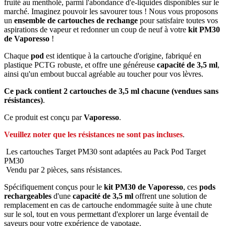
fruité au mentholé, parmi l'abondance d'e-liquides disponibles sur le
marché. Imaginez pouvoir les savourer tous ! Nous vous proposons
un
ensemble de cartouches de rechange
pour satisfaire toutes vos
aspirations de vapeur et redonner un coup de neuf à votre
kit PM30
de Vaporesso
!
Chaque
pod
est identique à la cartouche d'origine, fabriqué en
plastique PCTG robuste, et offre une généreuse
capacité de 3,5 ml
,
ainsi qu'un embout buccal agréable au toucher pour vos lèvres.
Ce pack contient 2 cartouches de 3,5 ml chacune (vendues sans
résistances)
.
Ce produit est conçu par
Vaporesso
.
Veuillez noter que les résistances ne sont pas incluses
.
Les cartouches Target PM30 sont adaptées au Pack Pod Target
PM30
Vendu par 2 pièces, sans résistances.
Spécifiquement conçus pour le
kit PM30 de Vaporesso
, ces
pods
rechargeables
d'une
capacité de 3,5 ml
offrent une solution de
remplacement en cas de cartouche endommagée suite à une chute
sur le sol, tout en vous permettant d'explorer un large éventail de
saveurs pour votre expérience de vapotage.