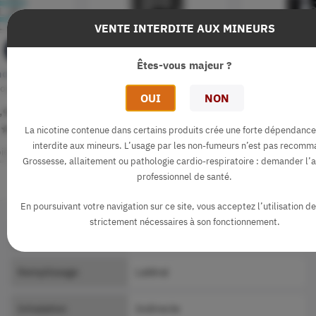
VENTE INTERDITE AUX MINEURS
‹
›
Êtes-vous majeur ?
nces PnP X
Cartouches Vides
Clearomis
opoo
PnP-X DTL
DT
OUI
NON
Voopoo
Voo
,90 €
8,90 €
10,9
star
star
star
La nicotine contenue dans certains produits crée une forte dépendance
star
star
star
star
star
interdite aux mineurs. L’usage par les non-fumeurs n’est pas recomm
pièces
5 m
Grossesse, allaitement ou pathologie cardio-respiratoire : demander l’a
2 pièces
5 ml
professionnel de santé.
En poursuivant votre navigation sur ce site, vous acceptez l’utilisation d
strictement nécessaires à son fonctionnement.
Marque
Voopoo
Remplissage
Latéral
Inhalation
Indirecte