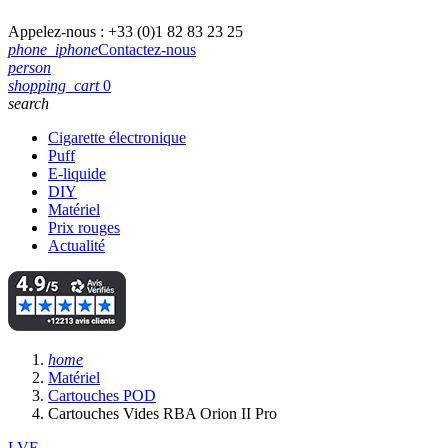
Appelez-nous :
+33 (0)1 82 83 23 25
phone_iphone
Contactez-nous
person
shopping_cart
0
search
Cigarette électronique
Puff
E-liquide
DIY
Matériel
Prix rouges
Actualité
home
Matériel
Cartouches POD
Cartouches Vides RBA Orion II Pro
LVE