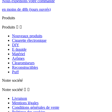
Nous expédions votre commande
en moins de 48h (jours ouvrés)
Produits
Produits


Nouveaux produits
Cigarette électronique
DIY
E-liquide
Matériel
Arômes
Clearomiseurs
Reconstructibles
Puff
Notre société
Notre société


Livraison
Mentions légales
Conditions générales de vente
Politique des cookies