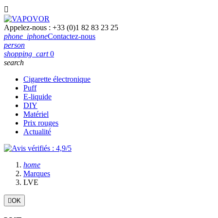

Appelez-nous :
+33 (0)1 82 83 23 25
phone_iphone
Contactez-nous
person
shopping_cart
0
search
Cigarette électronique
Puff
E-liquide
DIY
Matériel
Prix rouges
Actualité
home
Marques
LVE

OK
Filtres:
Effacer les filtres