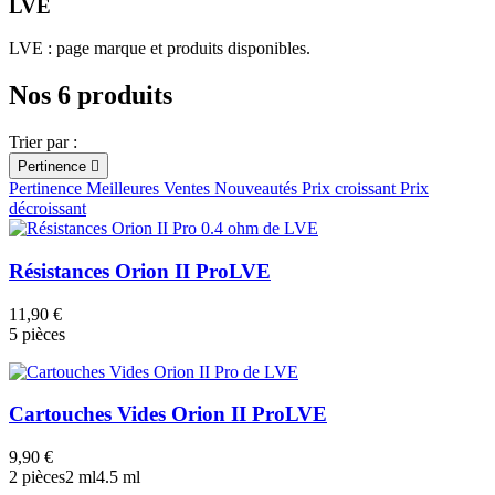
LVE
Catégories
LVE : page marque et produits disponibles.
Cigarette électronique
Pods
Nos 6 produits
Matériel
Cartouches POD
Trier par :
Résistances
Pertinence

Prix
Pertinence
Meilleures Ventes
Nouveautés
Prix croissant
Prix
€
€
décroissant
Voir les Produits
6
Résistances Orion II Pro
LVE
11,90 €
5 pièces
Cartouches Vides Orion II Pro
LVE
9,90 €
2 pièces
2 ml
4.5 ml