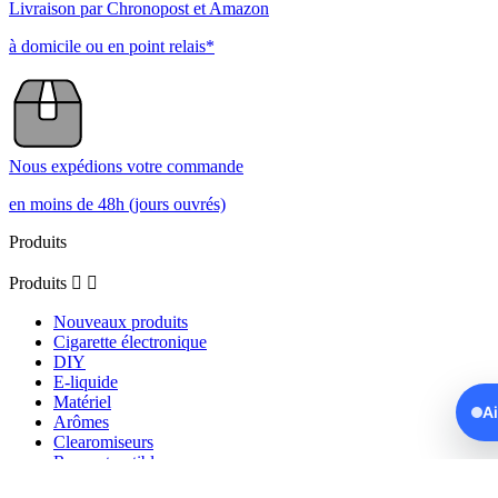
Livraison par Chronopost et Amazon
à domicile ou en point relais*
Nous expédions votre commande
en moins de 48h (jours ouvrés)
Produits
Produits


Nouveaux produits
Cigarette électronique
DIY
E-liquide
Matériel
A
Arômes
Clearomiseurs
Reconstructibles
Puff