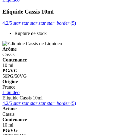
Eliquide Cassis 10ml
4.2/5
star
star
star
star
star_border
(5)
Rupture de stock
Arôme
Cassis
Contenance
10 ml
PG/VG
50PG/50VG
Origine
France
Liquideo
Eliquide Cassis 10ml
4.2/5
star
star
star
star
star_border
(5)
Arôme
Cassis
Contenance
10 ml
PG/VG