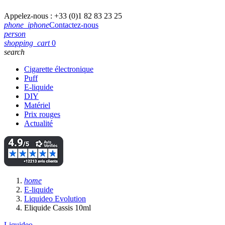
Appelez-nous :
+33 (0)1 82 83 23 25
phone_iphone
Contactez-nous
person
shopping_cart
0
search
Cigarette électronique
Puff
E-liquide
DIY
Matériel
Prix rouges
Actualité
home
E-liquide
Liquideo Evolution
Eliquide Cassis 10ml
Liquideo