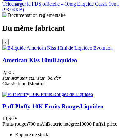
Télécharger la FDS officielle – 10mg Eliquide Cassis 10ml
(93.09KB)
Du même fabricant
‹
American Kiss 10ml
Liquideo
2,90 €
star
star
star
star
star_border
Classic blond
Menthol
Puff Pluffy 10K Fruits Rouges
Liquideo
11,90 €
Fruits rouges
700 mAh
Batterie intégrée
10000 Puffs
1 pièce
Rupture de stock