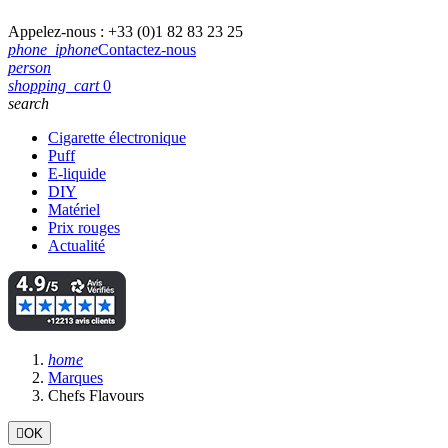
Appelez-nous :
+33 (0)1 82 83 23 25
phone_iphone
Contactez-nous
person
shopping_cart
0
search
Cigarette électronique
Puff
E-liquide
DIY
Matériel
Prix rouges
Actualité
home
Marques
Chefs Flavours

OK
Filtres: