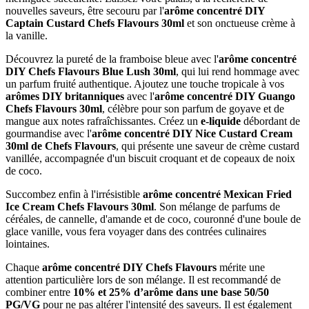
nouvelles saveurs, être secouru par l'
arôme concentré DIY
Captain Custard Chefs Flavours 30ml
et son onctueuse crème à
la vanille.
Découvrez la pureté de la framboise bleue avec l'
arôme concentré
DIY Chefs Flavours Blue Lush 30ml
, qui lui rend hommage avec
un parfum fruité authentique. Ajoutez une touche tropicale à vos
arômes DIY britanniques
avec l'
arôme concentré DIY Guango
Chefs Flavours 30ml
, célèbre pour son parfum de goyave et de
mangue aux notes rafraîchissantes. Créez un
e-liquide
débordant de
gourmandise avec l'
arôme concentré DIY Nice Custard Cream
30ml de Chefs Flavours
, qui présente une saveur de crème custard
vanillée, accompagnée d'un biscuit croquant et de copeaux de noix
de coco.
Succombez enfin à l'irrésistible
arôme concentré Mexican Fried
Ice Cream Chefs Flavours 30ml
. Son mélange de parfums de
céréales, de cannelle, d'amande et de coco, couronné d'une boule de
glace vanille, vous fera voyager dans des contrées culinaires
lointaines.
Chaque
arôme concentré DIY Chefs Flavours
mérite une
attention particulière lors de son mélange. Il est recommandé de
combiner entre
10% et 25% d’arôme dans une base 50/50
PG/VG
pour ne pas altérer l'intensité des saveurs. Il est également