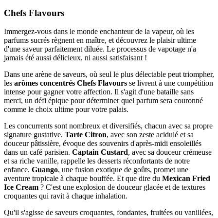
Effacer les filtres
Chefs Flavours
Catégories
Immergez-vous dans le monde enchanteur de la vapeur, où les
DIY
parfums sucrés règnent en maître, et découvrez le plaisir ultime
Arômes
d'une saveur parfaitement diluée. Le processus de vapotage n'a
Chefs Flavours
jamais été aussi délicieux, ni aussi satisfaisant !
Prix
Dans une arène de saveurs, où seul le plus délectable peut triompher,
€
€
les
arômes concentrés Chefs Flavours
se livrent à une compétition
Voir les Produits
1
intense pour gagner votre affection. Il s'agit d'une bataille sans
merci, un défi épique pour déterminer quel parfum sera couronné
comme le choix ultime pour votre palais.
Les concurrents sont nombreux et diversifiés, chacun avec sa propre
signature gustative.
Tarte Citron
, avec son zeste acidulé et sa
douceur pâtissière, évoque des souvenirs d'après-midi ensoleillés
dans un café parisien.
Captain Custard
, avec sa douceur crémeuse
et sa riche vanille, rappelle les desserts réconfortants de notre
enfance.
Guango
, une fusion exotique de goûts, promet une
aventure tropicale à chaque bouffée. Et que dire du
Mexican Fried
Ice Cream
? C'est une explosion de douceur glacée et de textures
croquantes qui ravit à chaque inhalation.
Qu'il s'agisse de saveurs croquantes, fondantes, fruitées ou vanillées,