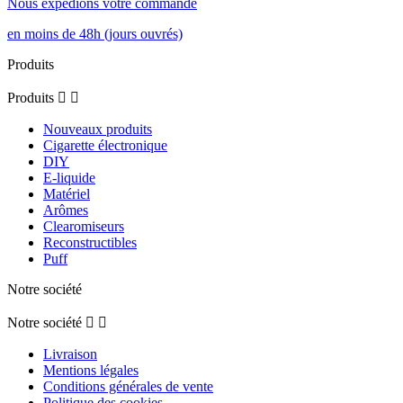
Nous expédions votre commande
en moins de 48h (jours ouvrés)
Produits
Produits


Nouveaux produits
Cigarette électronique
DIY
E-liquide
Matériel
Arômes
Clearomiseurs
Reconstructibles
Puff
Notre société
Notre société


Livraison
Mentions légales
Conditions générales de vente
Politique des cookies