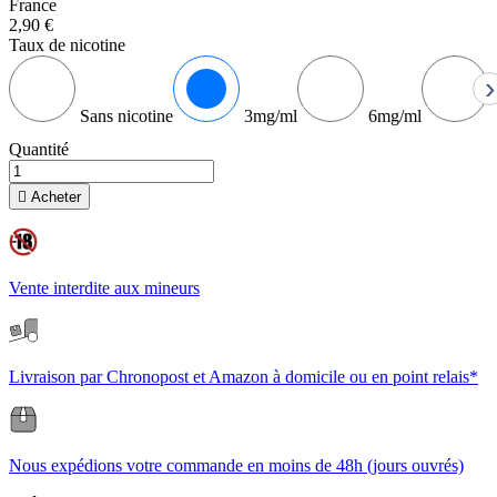
France
2,90 €
Taux de nicotine
›
Sans nicotine
3mg/ml
6mg/ml
Quantité

Acheter
Vente interdite aux mineurs
Livraison par Chronopost et Amazon à domicile ou en point relais*
Nous expédions votre commande en moins de 48h (jours ouvrés)