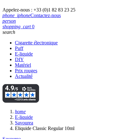
Appelez-nous :
+33 (0)1 82 83 23 25
phone_iphone
Contactez-nous
person
shopping_cart
0
search
Cigarette électronique
Puff
E-liquide
DIY
Matériel
Prix rouges
Actualité
home
E-liquide
Savourea
Eliquide Classic Regular 10ml
Savourea