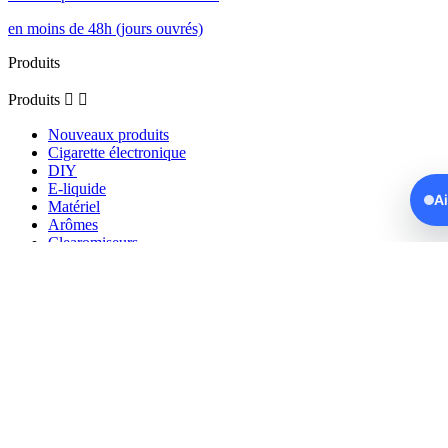
en moins de 48h (jours ouvrés)
Produits
Produits


Nouveaux produits
Cigarette électronique
DIY
E-liquide
A
Matériel
Arômes
Clearomiseurs
Reconstructibles
Puff
Notre société
Notre société


Livraison
Mentions légales
Conditions générales de vente
Politique des cookies