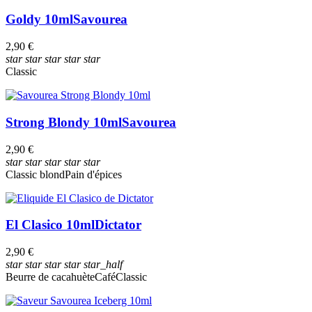
Goldy 10ml
Savourea
2,90 €
star
star
star
star
star
Classic
Strong Blondy 10ml
Savourea
2,90 €
star
star
star
star
star
Classic blond
Pain d'épices
El Clasico 10ml
Dictator
2,90 €
star
star
star
star
star_half
Beurre de cacahuète
Café
Classic