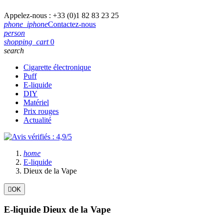
Appelez-nous :
+33 (0)1 82 83 23 25
phone_iphone
Contactez-nous
person
shopping_cart
0
search
Cigarette électronique
Puff
E-liquide
DIY
Matériel
Prix rouges
Actualité
home
E-liquide
Dieux de la Vape

OK
E-liquide Dieux de la Vape