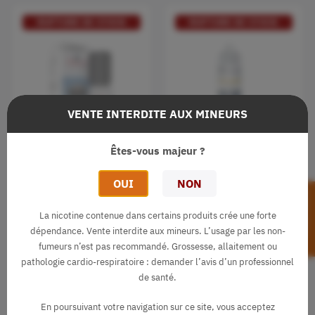
RUPTURE DE STOCK
RUPTURE DE STOCK
VENTE INTERDITE AUX MINEURS
Êtes-vous majeur ?
La Chose 10ml
La Chose 50ml
OUI
NON
FILTRER
Le French Liquide
Le French Liquide
La nicotine contenue dans certains produits crée une forte
3,90 €
12,90 €
dépendance. Vente interdite aux mineurs. L’usage par les non-
star
star
star
star
star_half
star
star
star
star
star_half
fumeurs n’est pas recommandé. Grossesse, allaitement ou
Café
Caramel Beurre Salé
Café
Caramel Beurre Salé
pathologie cardio-respiratoire : demander l’avis d’un professionnel
de santé.
Noisette
Noix de pécan
Noisette
Noix de pécan
Vanille
Vanille
En poursuivant votre navigation sur ce site, vous acceptez