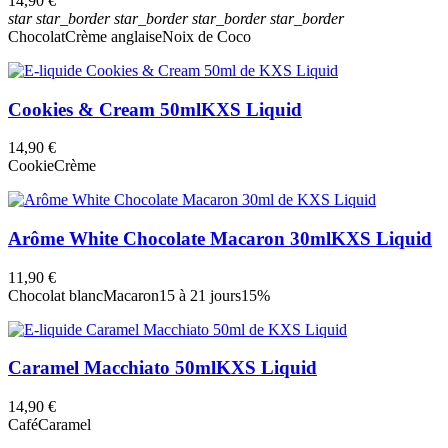
14,90 €
star
star_border
star_border
star_border
star_border
Chocolat
Crème anglaise
Noix de Coco
Cookies & Cream 50ml
KXS Liquid
14,90 €
Cookie
Crème
Arôme White Chocolate Macaron 30ml
KXS Liquid
11,90 €
Chocolat blanc
Macaron
15 à 21 jours
15%
Caramel Macchiato 50ml
KXS Liquid
14,90 €
Café
Caramel