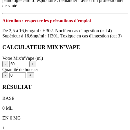
pathologie cardio‑respiratoire : demander l’avis d’un professionnel
de santé.
Attention : respecter les précautions d'emploi
De 2,5 à 16,6mg/ml : H302. Nocif en cas d'ingestion (cat 4)
Supérieur à 16,6mg/ml : H301. Toxique en cas d'ingestion (cat 3)
CALCULATEUR MIX'N'VAPE
Votre Mix'n'Vape (ml)
-
+
Quantité de booster
-
+
RÉSULTAT
BASE
0
ML
EN 0 MG
+