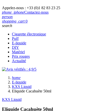
Appelez-nous :
+33 (0)1 82 83 23 25
phone_iphone
Contactez-nous
person
shopping_cart
0
search
Cigarette électronique
Puff
E-liquide
DIY
Matériel
Prix rouges
Actualité
home
E-liquide
KXS Liquid
Eliquide Cacahuète 50ml
KXS Liquid
Eliquide Cacahuète 50ml