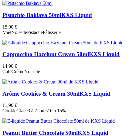
Pistachio Baklava 50ml
KXS Liquid
15,90 €
Miel
Noisette
Pistache
Pâtisserie
Cappuccino Hazelnut Cream 50ml
KXS Liquid
14,90 €
Café
Crème
Noisette
Arôme Cookies & Cream 30ml
KXS Liquid
11,90 €
Cookie
Glace
3 à 7 jours
10 à 15%
Peanut Butter Chocolate 50ml
KXS Liquid