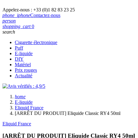
Appelez-nous :
+33 (0)1 82 83 23 25
phone_iphone
Contactez-nous
person
shopping_cart
0
search
Cigarette électronique
Puff
E-liquide
DIY
Matériel
Prix rouges
Actualité
home
E-liquide
Eliquid France
[ARRÊT DU PRODUIT] Eliquide Classic RY4 50ml
Eliquid France
[ARRÊT DU PRODUIT] Eliquide Classic RY4 50ml