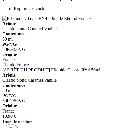
Rupture de stock
Arôme
Classic blond
Caramel
Vanille
Contenance
50 ml
PG/VG
50PG/50VG
Origine
France
Eliquid France
[ARRÊT DU PRODUIT] Eliquide Classic RY4 50ml
Arôme
Classic blond
Caramel
Vanille
Contenance
50 ml
PG/VG
50PG/50VG
Origine
France
10,90 €
Taux de nicotine