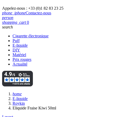
Appelez-nous :
+33 (0)1 82 83 23 25
phone_iphone
Contactez-nous
person
shopping_cart
0
search
Cigarette électronique
Puff
E-liquide
DIY
Matériel
Prix rouges
Actualité
home
E-liquide
Roykin
Eliquide Fraise Kiwi 50ml
Levest