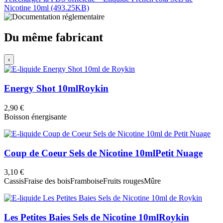
Nicotine 10ml (493.25KB)
Du même fabricant
‹
Energy Shot 10ml
Roykin
2,90 €
Boisson énergisante
Coup de Coeur Sels de Nicotine 10ml
Petit Nuage
3,10 €
Cassis
Fraise des bois
Framboise
Fruits rouges
Mûre
Les Petites Baies Sels de Nicotine 10ml
Roykin