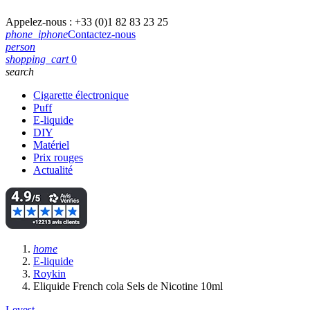
Appelez-nous :
+33 (0)1 82 83 23 25
phone_iphone
Contactez-nous
person
shopping_cart
0
search
Cigarette électronique
Puff
E-liquide
DIY
Matériel
Prix rouges
Actualité
home
E-liquide
Roykin
Eliquide French cola Sels de Nicotine 10ml
Levest