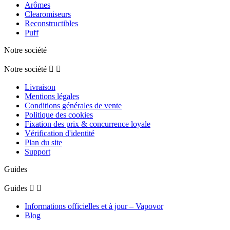
Arômes
Clearomiseurs
Reconstructibles
Puff
Notre société
Notre société


Livraison
Mentions légales
Conditions générales de vente
Politique des cookies
Fixation des prix & concurrence loyale
Vérification d'identité
Plan du site
Support
Guides
Guides


Informations officielles et à jour – Vapovor
Blog