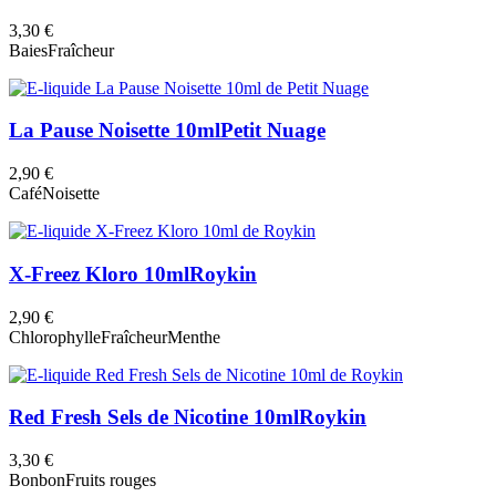
3,30 €
Baies
Fraîcheur
La Pause Noisette 10ml
Petit Nuage
2,90 €
Café
Noisette
X-Freez Kloro 10ml
Roykin
2,90 €
Chlorophylle
Fraîcheur
Menthe
Red Fresh Sels de Nicotine 10ml
Roykin
3,30 €
Bonbon
Fruits rouges