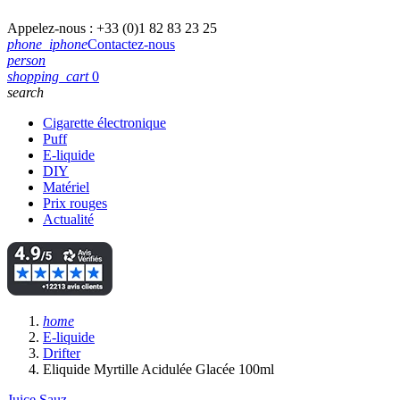
Appelez-nous :
+33 (0)1 82 83 23 25
phone_iphone
Contactez-nous
person
shopping_cart
0
search
Cigarette électronique
Puff
E-liquide
DIY
Matériel
Prix rouges
Actualité
home
E-liquide
Drifter
Eliquide Myrtille Acidulée Glacée 100ml
Juice Sauz