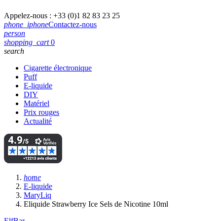
Appelez-nous :
+33 (0)1 82 83 23 25
phone_iphone
Contactez-nous
person
shopping_cart
0
search
Cigarette électronique
Puff
E-liquide
DIY
Matériel
Prix rouges
Actualité
home
E-liquide
MaryLiq
Eliquide Strawberry Ice Sels de Nicotine 10ml
ElfBar