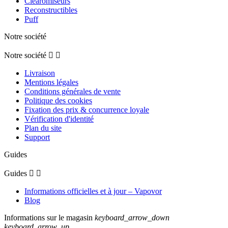
Clearomiseurs
Reconstructibles
Puff
Notre société
Notre société


Livraison
Mentions légales
Conditions générales de vente
Politique des cookies
Fixation des prix & concurrence loyale
Vérification d'identité
Plan du site
Support
Guides
Guides


Informations officielles et à jour – Vapovor
Blog
Informations sur le magasin
keyboard_arrow_down
keyboard_arrow_up