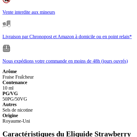
Vente interdite aux mineurs
Livraison par Chronopost et Amazon à domicile ou en point relais*
Nous expédions votre commande en moins de 48h (jours ouvrés)
Arôme
Fraise
Fraîcheur
Contenance
10 ml
PG/VG
50PG/50VG
Autres
Sels de nicotine
Origine
Royaume-Uni
Caractéristiques du Eliquide Strawberry