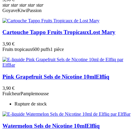
star
star
star
star
star
Goyave
Kiwi
Passion
Cartouche Tappo Fruits Tropicaux
Lost Mary
3,90 €
Fruits tropicaux
600 puffs
1 pièce
Pink Grapefruit Sels de Nicotine 10ml
Elfliq
3,90 €
Fraîcheur
Pamplemousse
Rupture de stock
Watermelon Sels de Nicotine 10ml
Elfliq