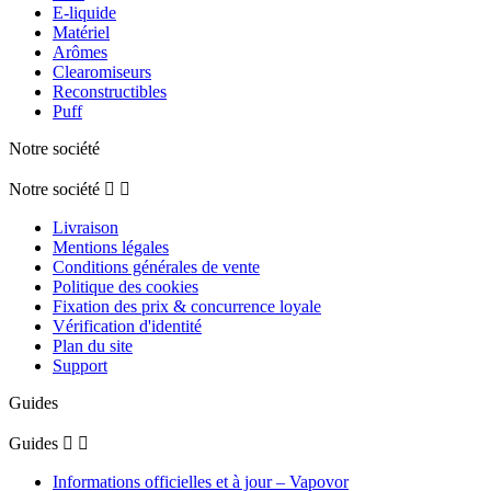
E-liquide
Matériel
Arômes
Clearomiseurs
Reconstructibles
Puff
Notre société
Notre société


Livraison
Mentions légales
Conditions générales de vente
Politique des cookies
Fixation des prix & concurrence loyale
Vérification d'identité
Plan du site
Support
Guides
Guides


Informations officielles et à jour – Vapovor