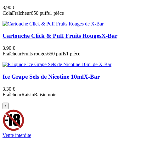
3,90 €
Cola
Fraîcheur
650 puffs
1 pièce
Cartouche Click & Puff Fruits Rouges
X-Bar
3,90 €
Fraîcheur
Fruits rouges
650 puffs
1 pièce
Ice Grape Sels de Nicotine 10ml
X-Bar
3,30 €
Fraîcheur
Raisin
Raisin noir
›
Vente interdite