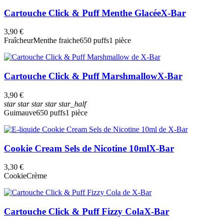
Cartouche Click & Puff Menthe Glacée
X-Bar
3,90 €
Fraîcheur
Menthe fraiche
650 puffs
1 pièce
Cartouche Click & Puff Marshmallow
X-Bar
3,90 €
star
star
star
star
star_half
Guimauve
650 puffs
1 pièce
Cookie Cream Sels de Nicotine 10ml
X-Bar
3,30 €
Cookie
Crème
Cartouche Click & Puff Fizzy Cola
X-Bar