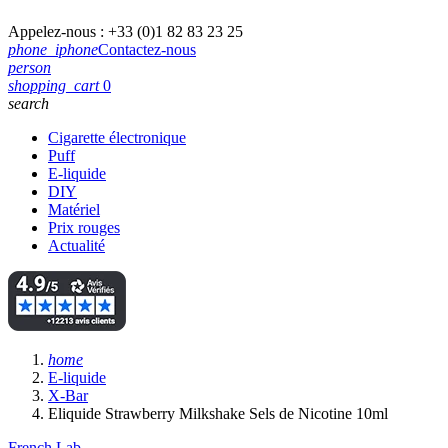
Appelez-nous :
+33 (0)1 82 83 23 25
phone_iphone
Contactez-nous
person
shopping_cart
0
search
Cigarette électronique
Puff
E-liquide
DIY
Matériel
Prix rouges
Actualité
home
E-liquide
X-Bar
Eliquide Strawberry Milkshake Sels de Nicotine 10ml
French Lab