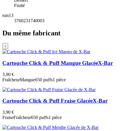
Dessert
Fruité
ean13
3760231740003
Du même fabricant
‹
Cartouche Click & Puff Mangue Glacée
X-Bar
3,90 €
Fraîcheur
Mangue
650 puffs
1 pièce
Cartouche Click & Puff Fraise Glacée
X-Bar
3,90 €
Fraise
Fraîcheur
650 puffs
1 pièce