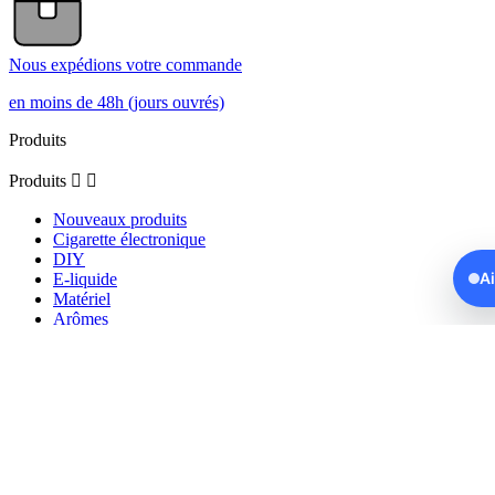
Nous expédions votre commande
en moins de 48h (jours ouvrés)
Produits
Produits


Nouveaux produits
Cigarette électronique
DIY
A
E-liquide
Matériel
Arômes
Clearomiseurs
Reconstructibles
Puff
Notre société
Notre société

