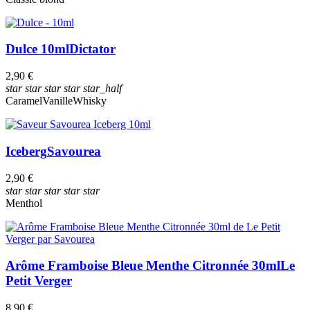
Dulce 10ml
Dictator
2,90 €
star
star
star
star
star_half
Caramel
Vanille
Whisky
Iceberg
Savourea
2,90 €
star
star
star
star
star
Menthol
Arôme Framboise Bleue Menthe Citronnée 30ml
Le
Petit Verger
8,90 €