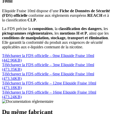
10ml
Eliquide Fraise 10ml dispose d’une
Fiche de Données de Sécurité
(FDS) officielle
conforme aux règlements européens
REACH
et à
la classification
CLP
.
La FDS précise la
composition
, la
classification des dangers
, les
pictogrammes réglementaires
, les
mentions H et P
, ainsi que les
conditions de manipulation, stockage, transport et élimination
.
Elle garantit la conformité du produit aux exigences de sécurité
applicables aux e-liquides contenant de la nicotine.
Télécharger la FDS officielle – 0mg Eliquide Fraise 10ml
(442.96KB)
Télécharger la FDS officielle – 3mg Eliquide Fraise 10ml
(473.35KB)
Télécharger la FDS officielle – 6mg Eliquide Fraise 10ml
(473.34KB)
Télécharger la FDS officielle – 12mg Eliquide Fraise 10ml
(473.18KB)
Télécharger la FDS officielle – 16mg Eliquide Fraise 10ml
(473.24KB)
Du même fabricant