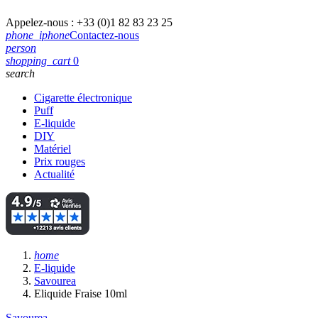
Appelez-nous :
+33 (0)1 82 83 23 25
phone_iphone
Contactez-nous
person
shopping_cart
0
search
Cigarette électronique
Puff
E-liquide
DIY
Matériel
Prix rouges
Actualité
home
E-liquide
Savourea
Eliquide Fraise 10ml
Savourea