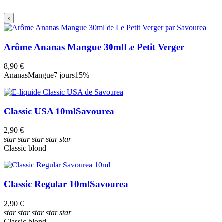
‹
Arôme Ananas Mangue 30ml
Le Petit Verger
8,90 €
Ananas
Mangue
7 jours
15%
Classic USA 10ml
Savourea
2,90 €
star
star
star
star
star
Classic blond
Classic Regular 10ml
Savourea
2,90 €
star
star
star
star
star
Classic blond