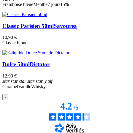
Framboise bleue
Menthe
7 jours
15%
Classic Parisien 50ml
Savourea
10,90 €
Classic blond
Dulce 50ml
Dictator
12,90 €
star
star
star
star
star_half
Caramel
Vanille
Whisky
›
4.2
/
5