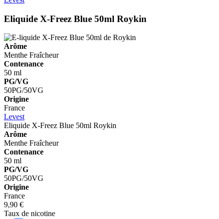
Eliquide X-Freez Blue 50ml
Roykin
Arôme
Menthe
Fraîcheur
Contenance
50 ml
PG/VG
50PG/50VG
Origine
France
Levest
Eliquide X-Freez Blue 50ml
Roykin
Arôme
Menthe
Fraîcheur
Contenance
50 ml
PG/VG
50PG/50VG
Origine
France
9,90 €
Taux de nicotine