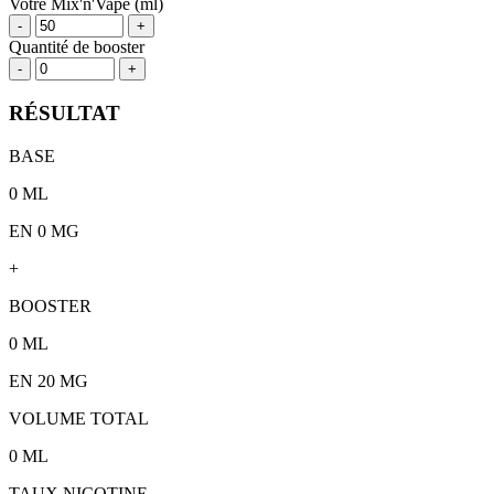
Votre Mix'n'Vape (ml)
-
+
Quantité de booster
-
+
RÉSULTAT
BASE
0
ML
EN 0 MG
+
BOOSTER
0
ML
EN
20
MG
VOLUME TOTAL
0
ML
TAUX NICOTINE