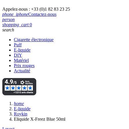
Appelez-nous :
+33 (0)1 82 83 23 25
phone_iphone
Contactez-nous
person
shopping_cart
0
search
Cigarette électronique
Puff
E-liquide
DIY
Matériel
Prix rouges
Actualité
home
E-liquide
Roykin
Eliquide X-Freez Blue 50ml
Levest