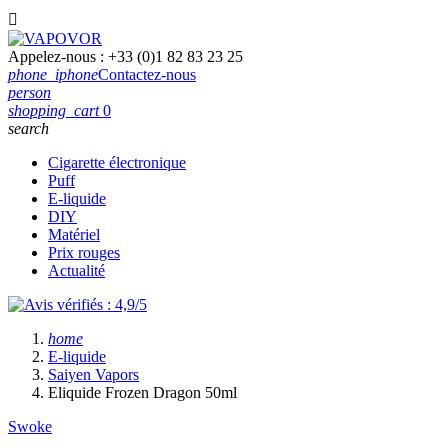

Appelez-nous :
+33 (0)1 82 83 23 25
phone_iphone
Contactez-nous
person
shopping_cart
0
search
Cigarette électronique
Puff
E-liquide
DIY
Matériel
Prix rouges
Actualité
home
E-liquide
Saiyen Vapors
Eliquide Frozen Dragon 50ml
Swoke