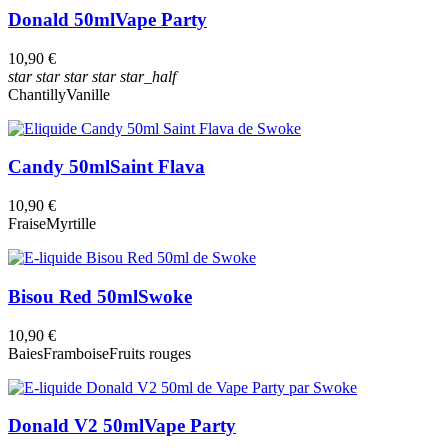
Donald 50ml
Vape Party
10,90 €
star
star
star
star
star_half
Chantilly
Vanille
Candy 50ml
Saint Flava
10,90 €
Fraise
Myrtille
Bisou Red 50ml
Swoke
10,90 €
Baies
Framboise
Fruits rouges
Donald V2 50ml
Vape Party