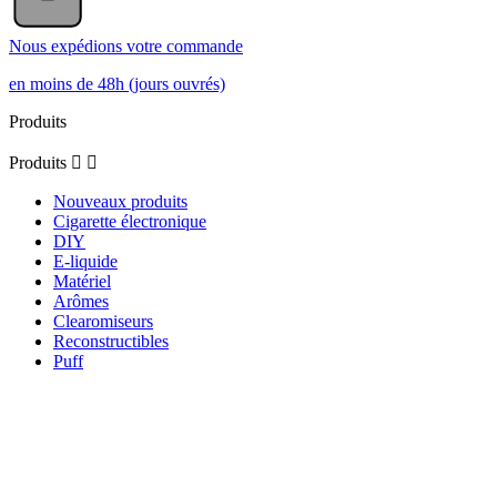
Nous expédions votre commande
en moins de 48h (jours ouvrés)
Produits
Produits


Nouveaux produits
Cigarette électronique
DIY
E-liquide
Matériel
Arômes
Clearomiseurs
Reconstructibles
Puff
Notre société
Notre société


Livraison