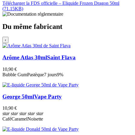
Télécharger la FDS officielle – Eliquide Frozen Dragon 50ml
(71.15KB)
Du même fabricant
‹
Arôme Atlas 30ml
Saint Flava
10,90 €
Bubble Gum
Pastèque
7 jours
9%
George 50ml
Vape Party
10,90 €
star
star
star
star
star
Café
Caramel
Noisette