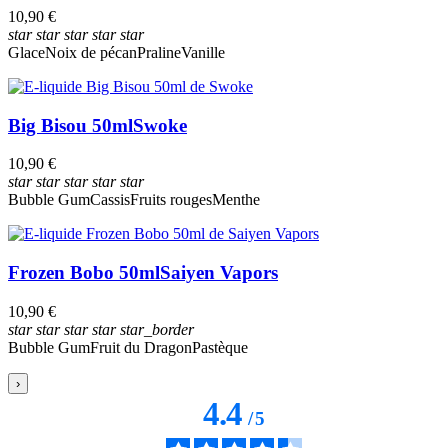
10,90 €
star
star
star
star
star
Glace
Noix de pécan
Praline
Vanille
Big Bisou 50ml
Swoke
10,90 €
star
star
star
star
star
Bubble Gum
Cassis
Fruits rouges
Menthe
Frozen Bobo 50ml
Saiyen Vapors
10,90 €
star
star
star
star
star_border
Bubble Gum
Fruit du Dragon
Pastèque
›
4.4
/
5