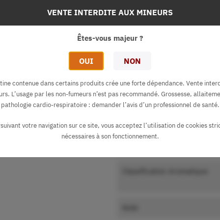
Arôme
VENTE INTERDITE AUX MINEURS
Êtes-vous majeur ?
Contenance
OUI
NON
PG/VG
tine contenue dans certains produits crée une forte dépendance. Vente inter
urs. L’usage par les non-fumeurs n’est pas recommandé. Grossesse, allaiteme
Flacon
pathologie cardio-respiratoire : demander l’avis d’un professionnel de santé.
suivant votre navigation sur ce site, vous acceptez l’utilisation de cookies str
nécessaires à son fonctionnement.
Origine
Classification Aromatique
Note