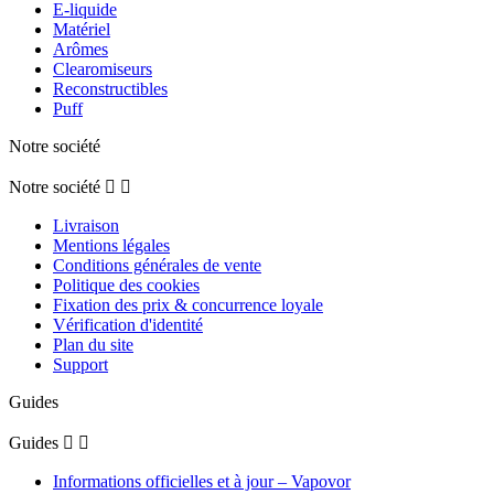
E-liquide
Matériel
Arômes
Clearomiseurs
Reconstructibles
Puff
Notre société
Notre société


Livraison
Mentions légales
Conditions générales de vente
Politique des cookies
Fixation des prix & concurrence loyale
Vérification d'identité
Plan du site
Support
Guides
Guides


Informations officielles et à jour – Vapovor