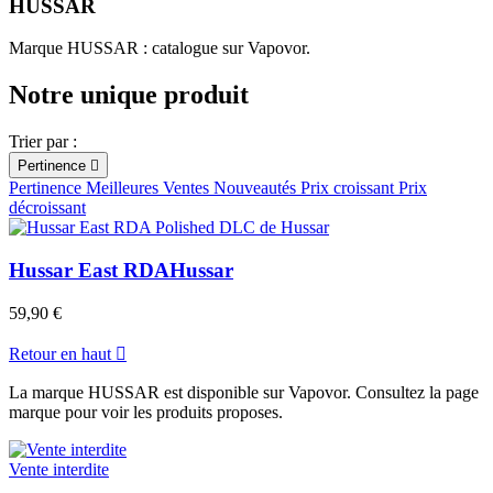
HUSSAR
Catégories
Marque HUSSAR : catalogue sur Vapovor.
Matériel
Reconstructibles
Notre unique produit
Prix
€
€
Trier par :
Voir les Produits
1
Pertinence

Pertinence
Meilleures Ventes
Nouveautés
Prix croissant
Prix
décroissant
Hussar East RDA
Hussar
59,90 €
Retour en haut

La marque HUSSAR est disponible sur Vapovor. Consultez la page
marque pour voir les produits proposes.
Vente interdite