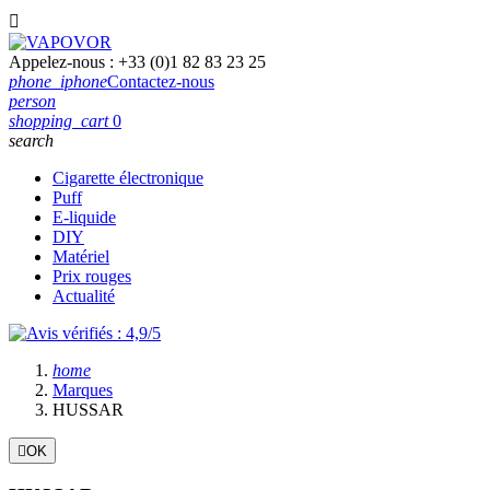

Appelez-nous :
+33 (0)1 82 83 23 25
phone_iphone
Contactez-nous
person
shopping_cart
0
search
Cigarette électronique
Puff
E-liquide
DIY
Matériel
Prix rouges
Actualité
home
Marques
HUSSAR

OK
Filtres:
Effacer les filtres