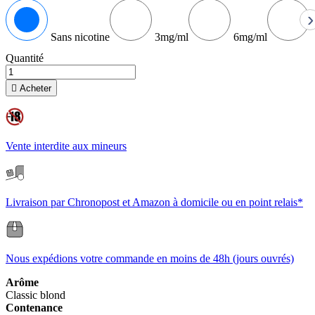
›
Sans nicotine
3mg/ml
6mg/ml
Quantité

Acheter
Vente interdite aux mineurs
Livraison par Chronopost et Amazon à domicile ou en point relais*
Nous expédions votre commande en moins de 48h (jours ouvrés)
Arôme
Classic blond
Contenance