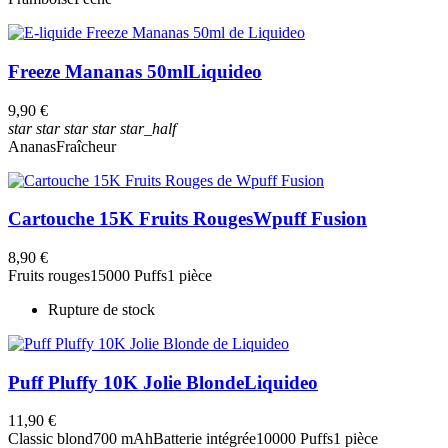
Freeze Mananas 50ml
Liquideo
9,90 €
star
star
star
star
star_half
Ananas
Fraîcheur
Cartouche 15K Fruits Rouges
Wpuff Fusion
8,90 €
Fruits rouges
15000 Puffs
1 pièce
Rupture de stock
Puff Pluffy 10K Jolie Blonde
Liquideo
11,90 €
Classic blond
700 mAh
Batterie intégrée
10000 Puffs
1 pièce