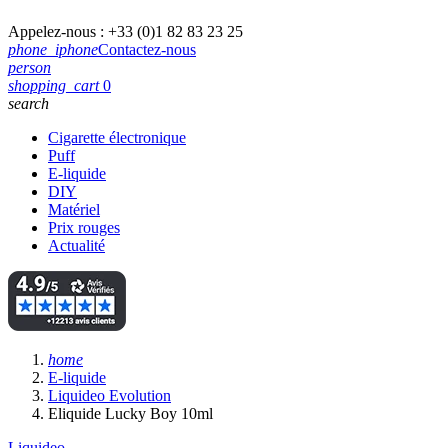
Appelez-nous :
+33 (0)1 82 83 23 25
phone_iphone
Contactez-nous
person
shopping_cart
0
search
Cigarette électronique
Puff
E-liquide
DIY
Matériel
Prix rouges
Actualité
home
E-liquide
Liquideo Evolution
Eliquide Lucky Boy 10ml
Liquideo