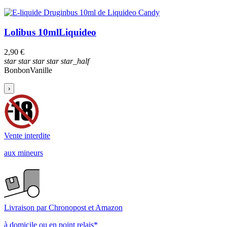
Lolibus 10ml
Liquideo
2,90 €
star
star
star
star
star_half
Bonbon
Vanille
›
Vente interdite
aux mineurs
Livraison par Chronopost et Amazon
à domicile ou en point relais*