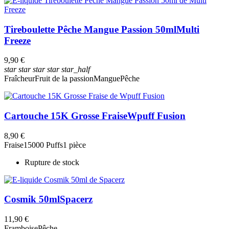
Tireboulette Pêche Mangue Passion 50ml
Multi
Freeze
9,90 €
star
star
star
star
star_half
Fraîcheur
Fruit de la passion
Mangue
Pêche
Cartouche 15K Grosse Fraise
Wpuff Fusion
8,90 €
Fraise
15000 Puffs
1 pièce
Rupture de stock
Cosmik 50ml
Spacerz
11,90 €
Framboise
Pêche