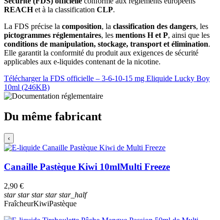
Sécurité (FDS) officielle
conforme aux règlements européens
REACH
et à la classification
CLP
.
La FDS précise la
composition
, la
classification des dangers
, les
pictogrammes réglementaires
, les
mentions H et P
, ainsi que les
conditions de manipulation, stockage, transport et élimination
.
Elle garantit la conformité du produit aux exigences de sécurité
applicables aux e-liquides contenant de la nicotine.
Télécharger la FDS officielle – 3-6-10-15 mg Eliquide Lucky Boy
10ml (246KB)
Du même fabricant
‹
Canaille Pastèque Kiwi 10ml
Multi Freeze
2,90 €
star
star
star
star
star_half
Fraîcheur
Kiwi
Pastèque