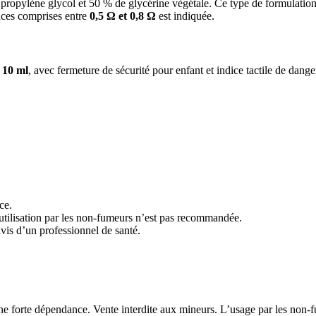
pylène glycol et 50 % de glycérine végétale. Ce type de formulation e
ances comprises entre
0,5 Ω et 0,8 Ω
est indiquée.
e
10 ml
, avec fermeture de sécurité pour enfant et indice tactile de dange
ce.
utilisation par les non-fumeurs n’est pas recommandée.
avis d’un professionnel de santé.
 une forte dépendance. Vente interdite aux mineurs. L’usage par les non