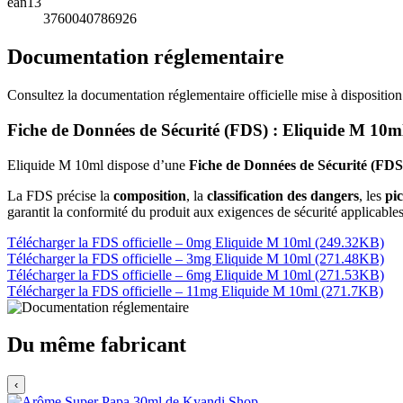
ean13
3760040786926
Documentation réglementaire
Consultez la documentation réglementaire officielle mise à disposition
Fiche de Données de Sécurité (FDS) : Eliquide M 10m
Eliquide M 10ml dispose d’une
Fiche de Données de Sécurité (FDS) 
La FDS précise la
composition
, la
classification des dangers
, les
pi
garantit la conformité du produit aux exigences de sécurité applicables
Télécharger la FDS officielle – 0mg Eliquide M 10ml (249.32KB)
Télécharger la FDS officielle – 3mg Eliquide M 10ml (271.48KB)
Télécharger la FDS officielle – 6mg Eliquide M 10ml (271.53KB)
Télécharger la FDS officielle – 11mg Eliquide M 10ml (271.7KB)
Du même fabricant
‹