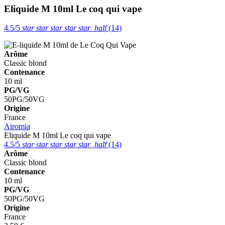
Eliquide M 10ml
Le coq qui vape
4.5/5
star
star
star
star
star_half
(14)
Arôme
Classic blond
Contenance
10 ml
PG/VG
50PG/50VG
Origine
France
Airomia
Eliquide M 10ml
Le coq qui vape
4.5/5
star
star
star
star
star_half
(14)
Arôme
Classic blond
Contenance
10 ml
PG/VG
50PG/50VG
Origine
France