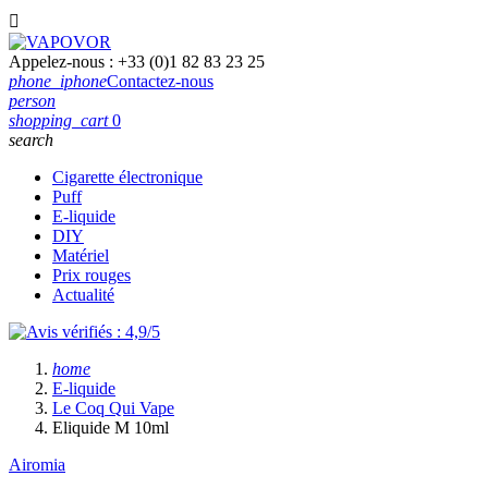

Appelez-nous :
+33 (0)1 82 83 23 25
phone_iphone
Contactez-nous
person
shopping_cart
0
search
Cigarette électronique
Puff
E-liquide
DIY
Matériel
Prix rouges
Actualité
home
E-liquide
Le Coq Qui Vape
Eliquide M 10ml
Airomia