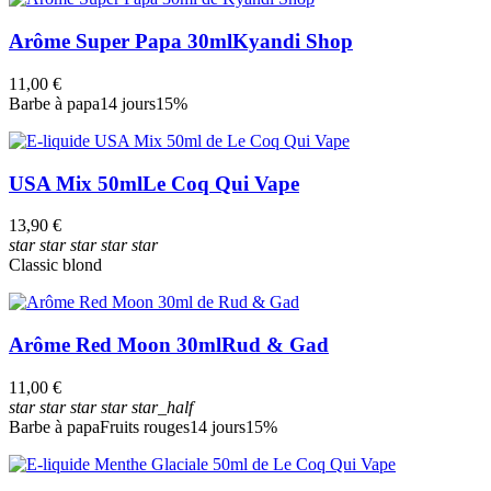
Arôme Super Papa 30ml
Kyandi Shop
11,00 €
Barbe à papa
14 jours
15%
USA Mix 50ml
Le Coq Qui Vape
13,90 €
star
star
star
star
star
Classic blond
Arôme Red Moon 30ml
Rud & Gad
11,00 €
star
star
star
star
star_half
Barbe à papa
Fruits rouges
14 jours
15%