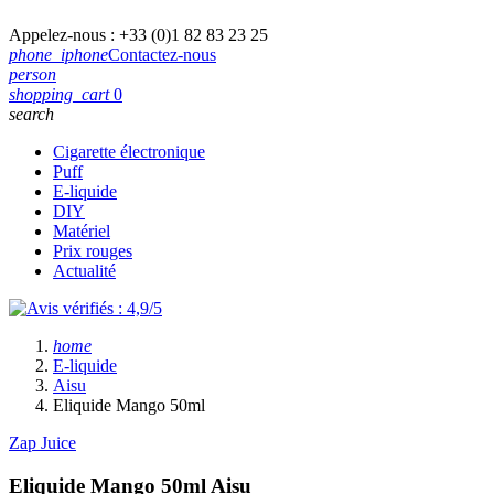
Appelez-nous :
+33 (0)1 82 83 23 25
phone_iphone
Contactez-nous
person
shopping_cart
0
search
Cigarette électronique
Puff
E-liquide
DIY
Matériel
Prix rouges
Actualité
home
E-liquide
Aisu
Eliquide Mango 50ml
Zap Juice
Eliquide Mango 50ml
Aisu