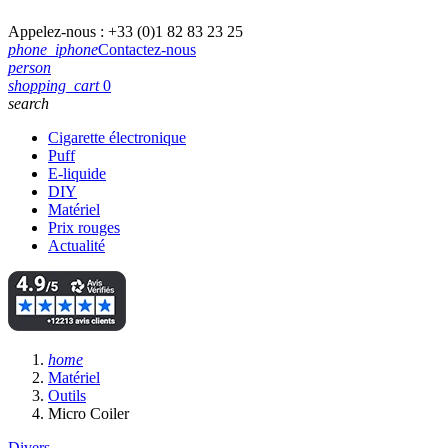
Appelez-nous :
+33 (0)1 82 83 23 25
phone_iphone
Contactez-nous
person
shopping_cart
0
search
Cigarette électronique
Puff
E-liquide
DIY
Matériel
Prix rouges
Actualité
home
Matériel
Outils
Micro Coiler
Divers