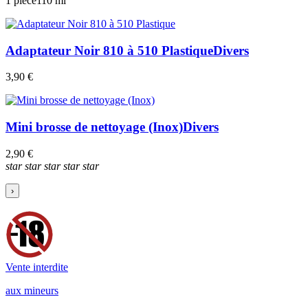
1 pièce
110 ml
Adaptateur Noir 810 à 510 Plastique
Divers
3,90 €
Mini brosse de nettoyage (Inox)
Divers
2,90 €
star
star
star
star
star
›
Vente interdite
aux mineurs